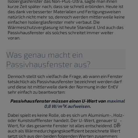
Isolierglasfenster das Non-Plus-Ultra, sagte man ihnen
kurze Zeit später nach, dass sie schnell erblinden. Heute ist
das dank verbesserter Materialien und Fertigungsweisen
natürlich nicht mehr so, dennoch werden mittlerweile keine
einfachen Isolierglasfenster mehr verbaut. Die
Wärmeschutzverglasung ist heute Standard. Und auch das
Passivhausfenster als solches schreitet immer weiter
voran.
Was genau macht ein
Passivhausfenster aus?
Dennoch stellt sich vielfach die Frage, ab wann ein Fenster
tatsächlich als Passivhausfenster bezeichnet werden darf
und diese ist mittlerweile dank der Normung in der EnEV
sehr einfach zu beantworten:
Passivhausfenster müssen einen U-Wert von
maximal
0,8 W/m²K aufweisen
.
Dabei spielt es keine Rolle, ob es sich um Aluminium-, Holz-
oder Kunststofffenster handelt. Der U-Wert, genauer U
-
W
Wert, für das gesamte Fenster ist alles entscheidend. Der
auch als Wärmedurchgangskoeffizient bezeichnete Wert
setzt sich aus den beiden folgenden Werten zusammen: