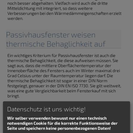
noch besser abgehalten. Vielfach wird auch die dritte
Mitteldichtung mit integriert, so dass weitere
Verbesserungen bei den Wärmedämmeigenschaften erzielt
werden.
Passivhausfenster weisen
thermische Behaglichkeit auf
Ein wichtiges Kriterium für Passivhausfenster ist auch die
thermische Behaglichkeit, die diese aufweisen müssen. Sie
sagt aus, dass die mittlere Oberflächentemperatur der
Innenoberfläche des Fensters auch im Winter maximal drei
Grad Celsius unter der Raumtemperatur liegen darf. Die
thermische Behaglichkeit ist sogar in einer DIN Norm
festgelegt, genauer in der DIN EN ISO 7730. Sie gilt weltweit,
was eine gute Vergleichbarkeit beim Fensterkauf mit sich
bringt.
Verantwortlich für die Entwicklung der thermischen
Datenschutz ist uns wichtig!
Behaglichkeit ist der dänische Wissenschaftler P. O. Fanger,
der die nach ihm benannte fangersche
Wir selber verwenden bewusst nur einen technisch
Behaglichkeitsgleichung aufgestellt hat. Sie beschreibt den
notwendigen Cookie für die korrekte Funktionsweise der
Zustand, in dem man mit der thermischen Umgebung
Seite und speichern keine personenbezogenen Daten!
zufrieden ist. Dabei hängt die thermische Behaglichkeit laut