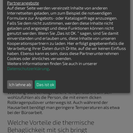
Fanger mit sechs klar messbaren Faktoren zusammen:
Partnerangebote
Auf dieser Seite werden vereinzelt Inhalte von anderen
1) Bekleidung der Person
Internetseiten geladen, um zum Beispiel die notwendigen
Formulare zur Angebots- oder Kataloganfrage anzuzeigen.
2) aktuelle körperliche Tätigkeit
Falls Sie dem nicht zustimmen, werden diese Inhalte nicht
3) Luftfeuchtigkeit
geladen und angezeigt und diese Funktionen können nicht
genutzt werden. Wenn Sie „Das ist OK. “ sagen, sind Sie damit
4) Luftgeschwindigkeit
einverstanden und erlauben uns, diese Inhalte von unseren
Kooperationspartnern zu laden. Hier erfolgt gegebenenfalls die
5) Raumtemperatur
Verarbeitung Ihrer Daten durch Dritte, auf die wir keinen Einfluss
6) Oberflächentemperatur der Raumumschließungsflächen
haben. Ebenso kann es sein, dass diese Partnerunternehmen
(Wände, Fenster usw.)
Cookies oder ähnliches verwenden.
Weitere Informationen finden Sie auch in unserer
Maßgeblich ist dabei das Verhältnis zwischen der
Datenschutzerklärung
.
Raumtemperatur und der Temperatur, die Wände, Decken,
Böden und Fenster abstrahlen. Generell gelten auch
individuelle Faktoren als maßgeblich für die thermische
Ich lehne ab
Das ist ok
Behaglichkeit. Wer im Winter in einem ärmellosen Top in der
Wohnung sitzt, benötigt höhere Temperaturen, um sich
wohlzufühlen als die Person, die mit einem dicken
Rollkragenpullover unterwegs ist. Auch während der
Hausarbeit benötigt man geringere Temperaturen als etwa
bei der Büroarbeit.
Welche Vorteile die thermische
Behaglichkeit mit sich bringt