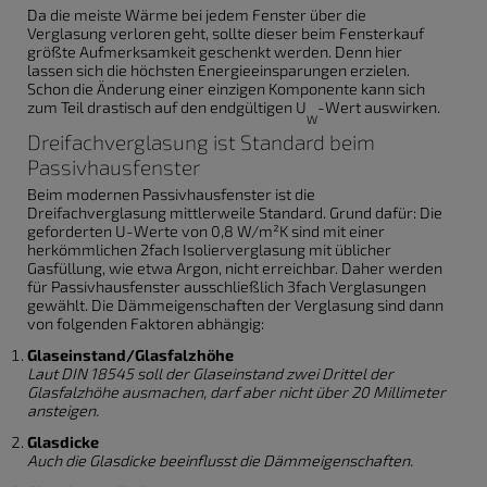
Da die meiste Wärme bei jedem Fenster über die
Verglasung verloren geht, sollte dieser beim Fensterkauf
größte Aufmerksamkeit geschenkt werden. Denn hier
lassen sich die höchsten Energieeinsparungen erzielen.
Schon die Änderung einer einzigen Komponente kann sich
zum Teil drastisch auf den endgültigen U
-Wert auswirken.
W
Dreifachverglasung ist Standard beim
Passivhausfenster
Beim modernen Passivhausfenster ist die
Dreifachverglasung mittlerweile Standard. Grund dafür: Die
geforderten U-Werte von 0,8 W/m²K sind mit einer
herkömmlichen 2fach Isolierverglasung mit üblicher
Gasfüllung, wie etwa Argon, nicht erreichbar. Daher werden
für Passivhausfenster ausschließlich 3fach Verglasungen
gewählt. Die Dämmeigenschaften der Verglasung sind dann
von folgenden Faktoren abhängig:
Glaseinstand/Glasfalzhöhe
Laut DIN 18545 soll der Glaseinstand zwei Drittel der
Glasfalzhöhe ausmachen, darf aber nicht über 20 Millimeter
ansteigen.
Glasdicke
Auch die Glasdicke beeinflusst die Dämmeigenschaften.