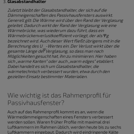
Glasabstandhalter
Zuletzt bleibt der Glasabstandhalter, der sich auf die
Dämmeigenschaften des Passivhausfensters auswirkt.
Generell gilt: Die Wärme wird über den Rand der Verglasung
geleitet. Dadurch wirkt der Rand der Verglasung wie eine
Wärmebrücke, was wiederum dazu führt, dass ein
Wärmebrückenverlustkoeffizient vorliegt, der als Ψg
bezeichnet wird. Auch dieser Wert fließt übrigens mit in die
Berechnung des U
-Wertes ein. Der Verlust wirkt über die
W
gesamte Länge der Verglasung, so dass man nach
Möglichkeiten gesucht hat, ihn zu minimieren. Hier haben
sich „warme Kanten“ oder auch „warm edges“ etabliert.
Dabei handelt es sich um Glasabstandhalter, die
wärmetechnisch verbessert wurden, etwa durch den
gezielten Einsatz bestimmter Materialien.
Wie wichtig ist das Rahmenprofil für
Passivhausfenster?
Auch auf das Rahmenprofil kommt es an, wenn die
Wärmedämmeigenschaften eines Fensters verbessert
werden sollen. Waren früher Profile mit maximal drei
Luftkammern im Rahmen üblich, werden heute bis zu sechs
Luftkammern eingebaut. Dadurch wird eindringende Kälte