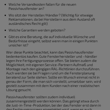
Welche Versandkosten fallen für die neuen
Passivhausfenster an?
Wo sitzt der Hersteller/Händler? (Wichtig für etwaige
Reklamationen, da bei Herstellern aus dem Ausland oft
ausländisches Recht gilt)
Welche Garantien werden geboten?
Gibt es eine Beratung, die auf individuelle Wünsche und
Bedürfnisse eingeht, selbst wenn man in einigen Punkten
unsicher ist?
Wer diese Punkte beachtet, kann das Passivhausfenster
bedenkenlos kaufen. Gute Fensterhersteller und –händler
legen ihre Fertigungsprozesse offen. Sie bieten zudem die
Möglichkeit, mit eigenen Service-Partnern Aufmaß und
Montage nach den gängigen RAL-Richtlinien durchzuführen.
Auch werden sie bei Fragen rund um die Fensterplanung
beratend zur Seite stehen. Sollte ein Wunsch einmal nicht in
genau der Form, die man sich vorstellt, umsetzbar sein, wird
gezielt zusammen mit dem Kunden nach einer realistischen
Lösung gesucht.
Passivhausfenster sollten zudem individuell
zusammengestellt werden können. Das gelingt etwa durch
die Just-in-Time-Produktion, bei der das Fenster erst dann in
den Fertigungsprozess eingetaktet wird, wenn es auch