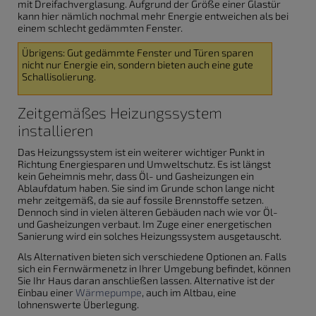
mit Dreifachverglasung. Aufgrund der Größe einer Glastür
kann hier nämlich nochmal mehr Energie entweichen als bei
einem schlecht gedämmten Fenster.
Übrigens: Gut gedämmte Fenster und Türen sparen
nicht nur Energie ein, sondern bieten auch eine gute
Schallisolierung.
Zeitgemäßes Heizungssystem
installieren
Das Heizungssystem ist ein weiterer wichtiger Punkt in
Richtung Energiesparen und Umweltschutz. Es ist längst
kein Geheimnis mehr, dass Öl- und Gasheizungen ein
Ablaufdatum haben. Sie sind im Grunde schon lange nicht
mehr zeitgemäß, da sie auf fossile Brennstoffe setzen.
Dennoch sind in vielen älteren Gebäuden nach wie vor Öl-
und Gasheizungen verbaut. Im Zuge einer energetischen
Sanierung wird ein solches Heizungssystem ausgetauscht.
Als Alternativen bieten sich verschiedene Optionen an. Falls
sich ein Fernwärmenetz in Ihrer Umgebung befindet, können
Sie Ihr Haus daran anschließen lassen. Alternative ist der
Einbau einer
Wärmepumpe
, auch im Altbau, eine
lohnenswerte Überlegung.