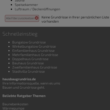
Sauna
Speisekammer
Luftraum / Deckenöffnungen
Keine Grundrisse in Ihrer persönlichen Liste
Alle Filter zurücksetzen
vorhanden
Schnelleinstieg
Bungalow Grundrisse
Winkelbungalow Grundrisse
Einfamilienhaus Grundrisse
Mehrfamilienhaus Grundrisse
Doppelhaus Grundrisse
Bauhaus Grundrisse
Zweifamilienhaus Grundrisse
Stadtvilla Grundrisse
hausbaugrundriss.de
Ihre Informationsquelle, wenn es ums
Bauen und
Grundrisse
geht.
Beliebte Ratgeber Themen
Baunebenkosten
Wärmepumpe