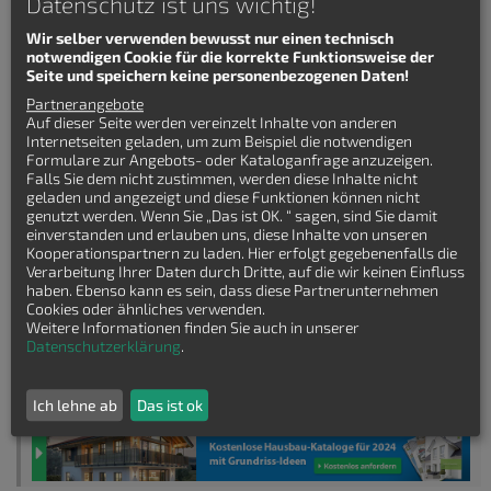
Datenschutz ist uns wichtig!
Wir selber verwenden bewusst nur einen technisch
Exklusive Stadtvilla die ihren Namen verdient.
notwendigen Cookie für die korrekte Funktionsweise der
Seite und speichern keine personenbezogenen Daten!
Details zum Stadtvilla
Partnerangebote
Landhaus Potsdam Exklusiv
Auf dieser Seite werden vereinzelt Inhalte von anderen
Internetseiten geladen, um zum Beispiel die notwendigen
Wohnfläche: 150 qm
Formulare zur Angebots- oder Kataloganfrage anzuzeigen.
Hauslänge: 11 m
Falls Sie dem nicht zustimmen, werden diese Inhalte nicht
Hausbreite: 10 m
geladen und angezeigt und diese Funktionen können nicht
Zimmeranzahl: 5-Zimmer
genutzt werden. Wenn Sie „Das ist OK. “ sagen, sind Sie damit
einverstanden und erlauben uns, diese Inhalte von unseren
Kooperationspartnern zu laden. Hier erfolgt gegebenenfalls die
Verarbeitung Ihrer Daten durch Dritte, auf die wir keinen Einfluss
Keinen passenden Grundriss gefunden?
haben. Ebenso kann es sein, dass diese Partnerunternehmen
Cookies oder ähnliches verwenden.
Weitere Informationen finden Sie auch in unserer
Lasssen Sie sich kostenfrei Grundrisse von
Datenschutzerklärung
.
Hausbaufirmen senden!
Ich lehne ab
Das ist ok