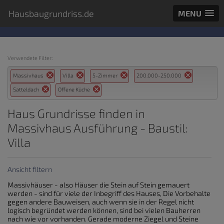
Hausbaugrundriss.de
MENU
Verwendete Filter:
Massivhaus
Villa
5-Zimmer
200.000-250.000
Satteldach
Offene Küche
Haus Grundrisse finden in
Massivhaus Ausführung - Baustil:
Villa
Ansicht filtern
Massivhäuser - also Häuser die Stein auf Stein gemauert
werden - sind für viele der Inbegriff des Hauses, Die Vorbehalte
gegen andere Bauweisen, auch wenn sie in der Regel nicht
logisch begründet werden können, sind bei vielen Bauherren
nach wie vor vorhanden. Gerade moderne Ziegel und Steine