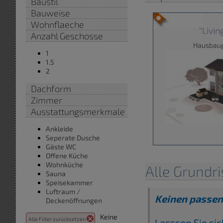
Baustil
Bauweise
Wohnflaeche
"Livin
Anzahl Geschosse
Hausbaug
1
1.5
2
Dachform
Zimmer
Ausstattungsmerkmale
Ankleide
Seperate Dusche
Gäste WC
Offene Küche
Wohnküche
Alle Grundri
Sauna
Speisekammer
Luftraum /
Keinen passen
Deckenöffnungen
Keine
Alle Filter zurücksetzen
Lasssen Sie si