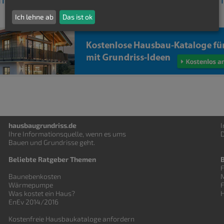
Ich lehne ab
Das ist ok
hausbaugrundriss.de
Ihre Informationsquelle, wenn es ums
D
Bauen und
Grundrisse
geht.
Beliebte Ratgeber Themen
F
Baunebenkosten
Wärmepumpe
Was kostet ein Haus?
EnEv 2014/2016
Kostenfreie Hausbaukataloge anfordern