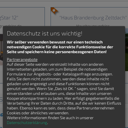
gStar 12"
"Haus Brandenburg Zeltdach"
rundriss.de
Hausbaugrundriss
Datenschutz ist uns wichtig!
Wir selber verwenden bewusst nur einen technisch
notwendigen Cookie für die korrekte Funktionsweise der
Seite und speichern keine personenbezogenen Daten!
Partnerangebote
Auf dieser Seite werden vereinzelt Inhalte von anderen
Internetseiten geladen, um zum Beispiel die notwendigen
Formulare zur Angebots- oder Kataloganfrage anzuzeigen.
Falls Sie dem nicht zustimmen, werden diese Inhalte nicht
geladen und angezeigt und diese Funktionen können nicht
genutzt werden. Wenn Sie „Das ist OK. “ sagen, sind Sie damit
einverstanden und erlauben uns, diese Inhalte von unseren
sse Stadtvilla
Kooperationspartnern zu laden. Hier erfolgt gegebenenfalls die
Verarbeitung Ihrer Daten durch Dritte, auf die wir keinen Einfluss
haben. Ebenso kann es sein, dass diese Partnerunternehmen
Cookies oder ähnliches verwenden.
den Stadtvilla Grundriss gefunden?
Weitere Informationen finden Sie auch in unserer
Datenschutzerklärung
.
ch kostenfrei Stadtvilla Grundrisse von Hausbauf