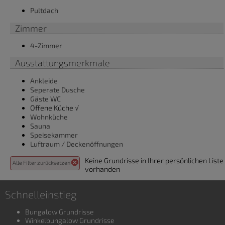
Pultdach
Zimmer
4-Zimmer
Ausstattungsmerkmale
Ankleide
Seperate Dusche
Gäste WC
Offene Küche √
Wohnküche
Sauna
Speisekammer
Luftraum / Deckenöffnungen
Keine Grundrisse in Ihrer persönlichen Liste
Alle Filter zurücksetzen
vorhanden
Schnelleinstieg
Bungalow Grundrisse
Winkelbungalow Grundrisse