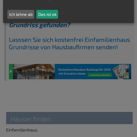
Ich lehne ab
Das ist ok
Keinen passenden Einfamilienhaus
Grundriss gefunden?
Lasssen Sie sich kostenfrei Einfamilienhaus
Grundrisse von Hausbaufirmen senden!
Häuser finden
Einfamilienhaus