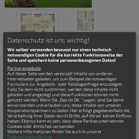
Datenschutz ist uns wichtig!
Wir selber verwenden bewusst nur einen technisch
notwendigen Cookie für die korrekte Funktionsweise der
Seite und speichern keine personenbezogenen Daten!
Das "Aqua Pultdach" Haus ist ein modernes Einfamilienhaus mit
Partnerangebote
einem charakteristischen Pultdach und klaren, geometrischen
Auf dieser Seite werden vereinzelt Inhalte von anderen
Linien. Die Fassade kombiniert verschiedene Materialien
Internetseiten geladen, um zum Beispiel die notwendigen
und/oder Farben, während große Fenster oder Glasfronten eine
Formulare zur Angebots- oder Kataloganfrage anzuzeigen.
offene Atmosphäre schaffen und natürliches Licht maximieren,
Falls Sie dem nicht zustimmen, werden diese Inhalte nicht
im Einklang mit aktuellen Architekturtrends.
geladen und angezeigt und diese Funktionen können nicht
genutzt werden. Wenn Sie „Das ist OK. “ sagen, sind Sie damit
Details zum Stadtvilla
einverstanden und erlauben uns, diese Inhalte von unseren
Aqua Pultdach
Kooperationspartnern zu laden. Hier erfolgt gegebenenfalls die
Verarbeitung Ihrer Daten durch Dritte, auf die wir keinen Einfluss
Wohnfläche: 142 qm
haben. Ebenso kann es sein, dass diese Partnerunternehmen
Hauslänge: 10.24 m
Cookies oder ähnliches verwenden.
Hausbreite: 8.74 m
Weitere Informationen finden Sie auch in unserer
Zimmeranzahl: 4-Zimmer
Datenschutzerklärung
.