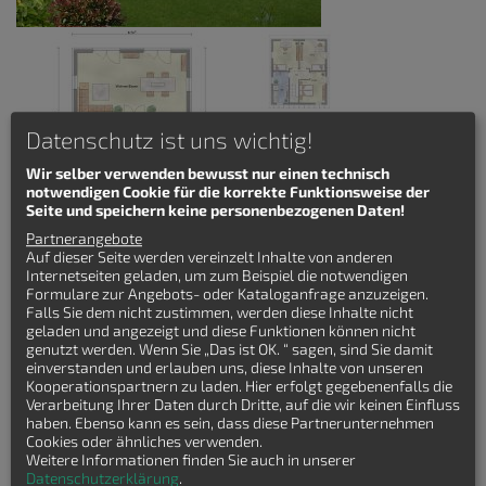
Datenschutz ist uns wichtig!
Wir selber verwenden bewusst nur einen technisch
notwendigen Cookie für die korrekte Funktionsweise der
Seite und speichern keine personenbezogenen Daten!
Das "Aqua Pultdach" Haus ist ein modernes Einfamilienhaus mit
Partnerangebote
einem charakteristischen Pultdach und klaren, geometrischen
Auf dieser Seite werden vereinzelt Inhalte von anderen
Linien. Die Fassade kombiniert verschiedene Materialien
Internetseiten geladen, um zum Beispiel die notwendigen
und/oder Farben, während große Fenster oder Glasfronten eine
Formulare zur Angebots- oder Kataloganfrage anzuzeigen.
offene Atmosphäre schaffen und natürliches Licht maximieren,
Falls Sie dem nicht zustimmen, werden diese Inhalte nicht
im Einklang mit aktuellen Architekturtrends.
geladen und angezeigt und diese Funktionen können nicht
genutzt werden. Wenn Sie „Das ist OK. “ sagen, sind Sie damit
Details zum Stadtvilla
einverstanden und erlauben uns, diese Inhalte von unseren
Aqua Pultdach
Kooperationspartnern zu laden. Hier erfolgt gegebenenfalls die
Verarbeitung Ihrer Daten durch Dritte, auf die wir keinen Einfluss
Wohnfläche: 142 qm
haben. Ebenso kann es sein, dass diese Partnerunternehmen
Hauslänge: 10.24 m
Cookies oder ähnliches verwenden.
Hausbreite: 8.74 m
Weitere Informationen finden Sie auch in unserer
Zimmeranzahl: 4-Zimmer
Datenschutzerklärung
.