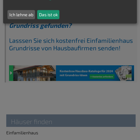
Ich lehne ab
Das ist ok
Keinen passenden Einfamilienhaus
Grundriss gefunden?
Lasssen Sie sich kostenfrei Einfamilienhaus
Grundrisse von Hausbaufirmen senden!
Häuser finden
Einfamilienhaus