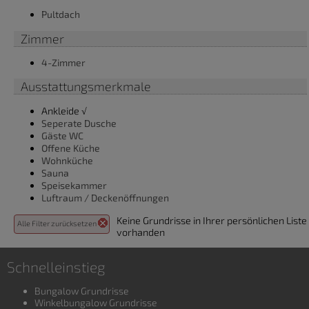
Pultdach
Zimmer
4-Zimmer
Ausstattungsmerkmale
Ankleide √
Seperate Dusche
Gäste WC
Offene Küche
Wohnküche
Sauna
Speisekammer
Luftraum / Deckenöffnungen
Keine Grundrisse in Ihrer persönlichen Liste
Alle Filter zurücksetzen
vorhanden
Schnelleinstieg
Bungalow Grundrisse
Winkelbungalow Grundrisse