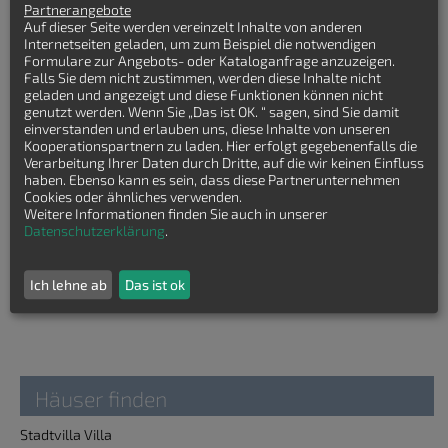
Partnerangebote
Auf dieser Seite werden vereinzelt Inhalte von anderen
Internetseiten geladen, um zum Beispiel die notwendigen
Formulare zur Angebots- oder Kataloganfrage anzuzeigen.
Keinen passenden Stadtvilla Grundriss
Falls Sie dem nicht zustimmen, werden diese Inhalte nicht
gefunden?
geladen und angezeigt und diese Funktionen können nicht
genutzt werden. Wenn Sie „Das ist OK. “ sagen, sind Sie damit
einverstanden und erlauben uns, diese Inhalte von unseren
Lasssen Sie sich kostenfrei Stadtvilla
Kooperationspartnern zu laden. Hier erfolgt gegebenenfalls die
Grundrisse von Hausbaufirmen senden!
Verarbeitung Ihrer Daten durch Dritte, auf die wir keinen Einfluss
haben. Ebenso kann es sein, dass diese Partnerunternehmen
Cookies oder ähnliches verwenden.
Weitere Informationen finden Sie auch in unserer
Datenschutzerklärung
.
Ich lehne ab
Das ist ok
Häuser finden
Stadtvilla Villa