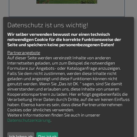
Datenschutz ist uns wichtig!
Alle Grundrisse Einfamilienhaus
Wir selber verwenden bewusst nur einen technisch
notwendigen Cookie für die korrekte Funktionsweise der
Seite und speichern keine personenbezogenen Daten!
Keinen passenden Einfamilienhaus
Partnerangebote
Grundriss gefunden?
Auf dieser Seite werden vereinzelt Inhalte von anderen
Internetseiten geladen, um zum Beispiel die notwendigen
Formulare zur Angebots- oder Kataloganfrage anzuzeigen.
Lasssen Sie sich kostenfrei Einfamilienhaus
Falls Sie dem nicht zustimmen, werden diese Inhalte nicht
Grundrisse von Hausbaufirmen senden!
geladen und angezeigt und diese Funktionen können nicht
genutzt werden. Wenn Sie „Das ist OK. “ sagen, sind Sie damit
einverstanden und erlauben uns, diese Inhalte von unseren
Kooperationspartnern zu laden. Hier erfolgt gegebenenfalls die
Verarbeitung Ihrer Daten durch Dritte, auf die wir keinen Einfluss
haben. Ebenso kann es sein, dass diese Partnerunternehmen
Cookies oder ähnliches verwenden.
Weitere Informationen finden Sie auch in unserer
Datenschutzerklärung
.
Ich lehne ab
Das ist ok