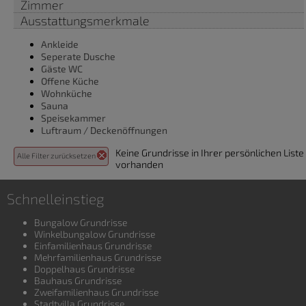
Zimmer
Ausstattungsmerkmale
Ankleide
Seperate Dusche
Gäste WC
Offene Küche
Wohnküche
Sauna
Speisekammer
Luftraum / Deckenöffnungen
Keine Grundrisse in Ihrer persönlichen Liste
Alle Filter zurücksetzen
vorhanden
Schnelleinstieg
Bungalow Grundrisse
Winkelbungalow Grundrisse
Einfamilienhaus Grundrisse
Mehrfamilienhaus Grundrisse
Doppelhaus Grundrisse
Bauhaus Grundrisse
Zweifamilienhaus Grundrisse
Stadtvilla Grundrisse