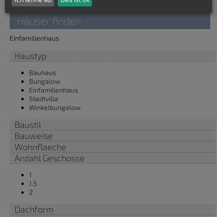
Häuser finden
Einfamilienhaus
Haustyp
Bauhaus
Bungalow
Einfamilienhaus
Stadtvilla
Winkelbungalow
Baustil
Bauweise
Wohnflaeche
Anzahl Geschosse
1
1.5
2
Dachform