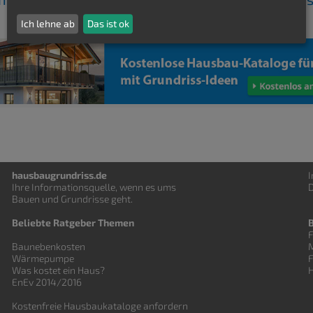
Ich lehne ab
Das ist ok
hausbaugrundriss.de
Ihre Informationsquelle, wenn es ums
D
Bauen und
Grundrisse
geht.
Beliebte Ratgeber Themen
F
Baunebenkosten
Wärmepumpe
Was kostet ein Haus?
EnEv 2014/2016
Kostenfreie Hausbaukataloge anfordern