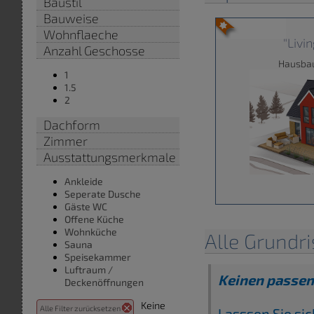
Baustil
Bauweise
Wohnflaeche
"Livi
Anzahl Geschosse
Hausba
1
1.5
2
Dachform
Zimmer
Ausstattungsmerkmale
Ankleide
Seperate Dusche
Gäste WC
Offene Küche
Wohnküche
Alle Grundr
Sauna
Speisekammer
Luftraum /
Keinen passen
Deckenöffnungen
Keine
Alle Filter zurücksetzen
Lasssen Sie si