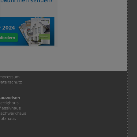
Impressum
atenschutz
Bauweisen
ertighaus
Massivhaus
Fachwerkhaus
Holzhaus