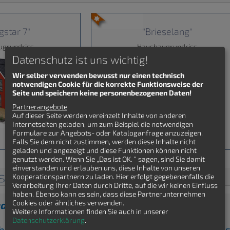
ngstar 7"
"Brieselang"
ugrundriss
Hausbaugrundriss
Datenschutz ist uns wichtig!
Wir selber verwenden bewusst nur einen technisch
notwendigen Cookie für die korrekte Funktionsweise der
Seite und speichern keine personenbezogenen Daten!
Partnerangebote
Auf dieser Seite werden vereinzelt Inhalte von anderen
Internetseiten geladen, um zum Beispiel die notwendigen
Formulare zur Angebots- oder Kataloganfrage anzuzeigen.
Falls Sie dem nicht zustimmen, werden diese Inhalte nicht
geladen und angezeigt und diese Funktionen können nicht
genutzt werden. Wenn Sie „Das ist OK. “ sagen, sind Sie damit
einverstanden und erlauben uns, diese Inhalte von unseren
isse Einfamilienhaus
Kooperationspartnern zu laden. Hier erfolgt gegebenenfalls die
Verarbeitung Ihrer Daten durch Dritte, auf die wir keinen Einfluss
haben. Ebenso kann es sein, dass diese Partnerunternehmen
Cookies oder ähnliches verwenden.
den Einfamilienhaus Grundriss gefunden?
Weitere Informationen finden Sie auch in unserer
Datenschutzerklärung
.
ch kostenfrei Einfamilienhaus Grundrisse von Ha