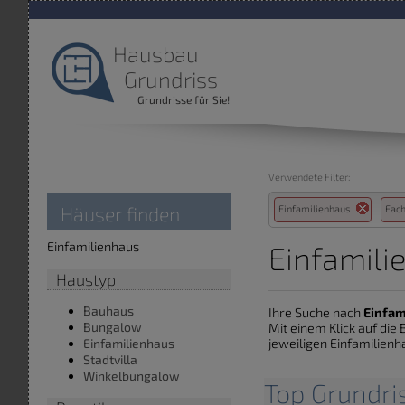
Hausbau
Grundriss
Grundrisse für Sie!
Verwendete Filter:
Häuser finden
Einfamilienhaus
Fac
Einfamilienhaus
Einfamili
Haustyp
Bauhaus
Ihre Suche nach
Einfam
Bungalow
Mit einem Klick auf di
jeweiligen Einfamilienha
Einfamilienhaus
Stadtvilla
Winkelbungalow
Top Grundri