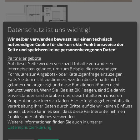
Datenschutz ist uns wichtig!
Wir selber verwenden bewusst nur einen technisch
notwendigen Cookie für die korrekte Funktionsweise der
Seite und speichern keine personenbezogenen Daten!
Partnerangebote
Auf dieser Seite werden vereinzelt Inhalte von anderen
Internetseiten geladen, um zum Beispiel die notwendigen
Winkelbungalow mit 6 Zimmern, Hems, überdachter Terrasse,
Formulare zur Angebots- oder Kataloganfrage anzuzeigen.
vier Schlafzimmern
Falls Sie dem nicht zustimmen, werden diese Inhalte nicht
geladen und angezeigt und diese Funktionen können nicht
Details zum Winkelbungalow
genutzt werden. Wenn Sie „Das ist OK. “ sagen, sind Sie damit
Bungalow Frankfurt 118qm mit Hems
einverstanden und erlauben uns, diese Inhalte von unseren
Kooperationspartnern zu laden. Hier erfolgt gegebenenfalls die
Wohnfläche: 118 qm
Verarbeitung Ihrer Daten durch Dritte, auf die wir keinen Einfluss
Hauslänge: 13.09 m
haben. Ebenso kann es sein, dass diese Partnerunternehmen
Hausbreite: 13.53 m
Cookies oder ähnliches verwenden.
Zimmeranzahl: 6-Zimmer
Weitere Informationen finden Sie auch in unserer
Datenschutzerklärung
.