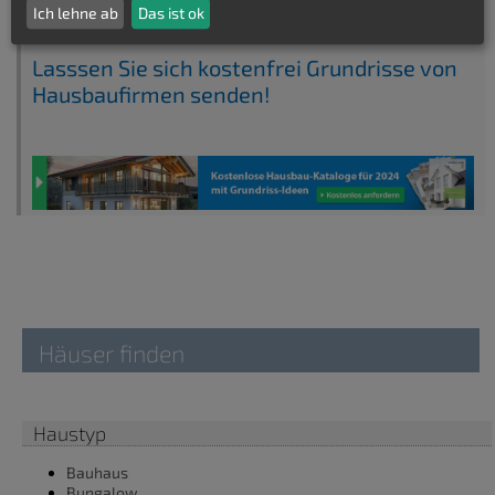
Keinen passenden Grundriss gefunden?
Ich lehne ab
Das ist ok
Lasssen Sie sich kostenfrei Grundrisse von
Hausbaufirmen senden!
Häuser finden
Haustyp
Bauhaus
Bungalow