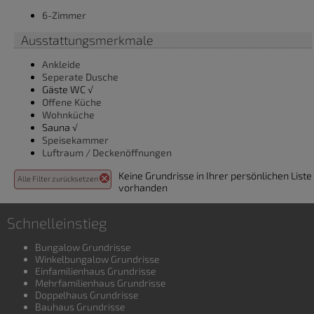
6-Zimmer
Ausstattungsmerkmale
Ankleide
Seperate Dusche
Gäste WC √
Offene Küche
Wohnküche
Sauna √
Speisekammer
Luftraum / Deckenöffnungen
Keine Grundrisse in Ihrer persönlichen Liste
Alle Filter zurücksetzen
vorhanden
Schnelleinstieg
Bungalow Grundrisse
Winkelbungalow Grundrisse
Einfamilienhaus Grundrisse
Mehrfamilienhaus Grundrisse
Doppelhaus Grundrisse
Bauhaus Grundrisse