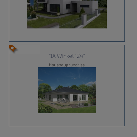
"JA Winkel 124"
Hausbaugrundriss