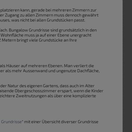
u platzieren kann, gerade bei mehreren Zimmern zur
mer Zugang zu allen Zimmern muss dennoch gewährt
uses, was nicht bei allen Grundstücken passt.
fach. Bungalow Grundrisse sind grundsätzlich in den
 Wohnfläche muss ja auf einer Ebene unergracht
2 Metern bringt viele Grundstücke an Ihre
 als Häuser auf mehreren Ebenen. Man verliert die
ger als mehr Aussenwand und ungenutze Dachfläche,
der Natur des eigenen Gartens, dass auch im Alter
waisende Obergeschosszimmer erspart, wenn die Kinder
eichtere Zweitnutzungen als über eine komplizierte
 Grundrisse
" mit einer Übersicht diverser Grundrisse