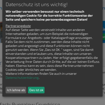
Datenschutz ist uns wichtig!
ch kostenfrei Bungalow Grundrisse von Hausbauf
Wir selber verwenden bewusst nur einen technisch
notwendigen Cookie für die korrekte Funktionsweise der
Seite und speichern keine personenbezogenen Daten!
Partnerangebote
Auf dieser Seite werden vereinzelt Inhalte von anderen
Internetseiten geladen, um zum Beispiel die notwendigen
Formulare zur Angebots- oder Kataloganfrage anzuzeigen.
Falls Sie dem nicht zustimmen, werden diese Inhalte nicht
geladen und angezeigt und diese Funktionen können nicht
genutzt werden. Wenn Sie „Das ist OK. “ sagen, sind Sie damit
einverstanden und erlauben uns, diese Inhalte von unseren
Kooperationspartnern zu laden. Hier erfolgt gegebenenfalls die
rundrisse
Verarbeitung Ihrer Daten durch Dritte, auf die wir keinen Einfluss
haben. Ebenso kann es sein, dass diese Partnerunternehmen
Cookies oder ähnliches verwenden.
egen 2023 klar im Trend. Schließlich bieten sie mit Ihrem komfortable
Weitere Informationen finden Sie auch in unserer
le.
Datenschutzerklärung
.
pen (die im Alter problematisch werden können) und eine mutmaßlich 
ie beliebten Eingeschosser. Waren sie früher eher ein wenig als einf
Ich lehne ab
Das ist ok
lows heute eine variantenreiche Bauform mit allen Vorzügen und für v
nfach: Bungalow Grundrisse