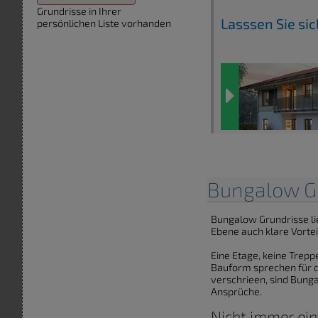
Grundrisse in Ihrer
Lasssen Sie si
persönlichen Liste vorhanden
Bungalow G
Bungalow Grundrisse li
Ebene auch klare Vortei
Eine Etage, keine Trep
Bauform sprechen für d
verschrieen, sind Bunga
Ansprüche.
Nicht immer ei