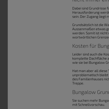
Dabei sind Grundrisse 
Herausforderung werde
sein. Der Zugang liegt 
Grundsätzlich ist die W
Aussenmaßen etwas größ
werden. Somit ist nicht
wortwörtlichen Grenze
Kosten für Bun
Leider sind auch die K
komplette Dachfläche 
wie sie bei Bungalow G
Hat man aber all diese
unproblematisch bleibt
des Familienhauses nic
Treppe.
Bungalow Grundr
Sie suchen mehr Bungal
mit Schnellvorschau.