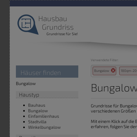
Hausbau
Grundriss
Grundrisse für Sie!
Verwendete Filter:
Häuser finden
Bungalow
180qm-2
Bungalow
Bungalow
Haustyp
Bauhaus
Grundrisse für Bungalo
Bungalow
verschiedenen Größen
Einfamilienhaus
Mit einem Klick auf di
Stadtvilla
erfahren, folgen Sie dem
Winkelbungalow