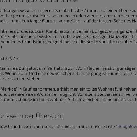
für Bungalows alles andere als einfach. Alle Zimmer auf einer Ebene z
n. Lange und große Flure sollen vermieden werden, aber ein beque
meist - um eben lange Flure zu vermeiden - auf der langen Seite des Ha
ahl eines Grundstücks in Kombination mit einem Bungalow nie ganz ein
er als Ihre Geschwister in 1,5 oder zweigeschossiger Bauweise. Die
 mehr jedes Grundstück geeignet. Gerade die Breite von oftmals über 1
n.
galows
osten eines Bungalows im Verhältnis zur Wohnfläche meist ungünstiger
als Wohnraum. Und eine etwas höhere Dachneigung ist zumeist günst
rundrissen entstehen.
 "Mankos" in Kauf genommen, erhält man ein tolles Wohngefühl nah an 
 und barrierefreies Wohnen ermöglicht. Vor allem bleiben einem ver
ht mehr zuhause im Haus wohnen. Auf der gleichen Ebene finden sich l
isse in der Übersicht
ow Grundrisse? Dann besuchen Sie doch auch unsere Liste "
Bungalow