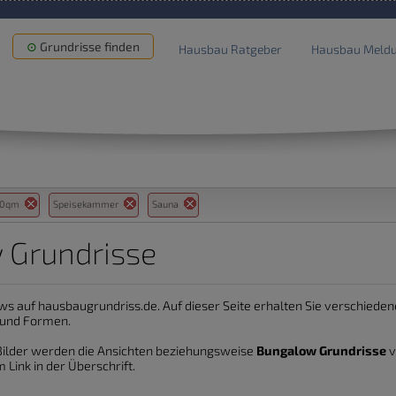
Grundrisse finden
Hausbau Ratgeber
Hausbau Meld
00qm
Speisekammer
Sauna
 Grundrisse
ws auf hausbaugrundriss.de. Auf dieser Seite erhalten Sie verschied
 und Formen.
e Bilder werden die Ansichten beziehungsweise
Bungalow Grundrisse
v
 Link in der Überschrift.