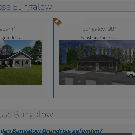
isse Bungalow
tsdam"
"Bungalow 98"
ugrundriss
Hausbaugrundriss
isse Bungalow
nden Bungalow Grundriss gefunden?