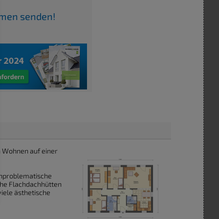
irmen senden!
n Wohnen auf einer
unproblematische
ache Flachdachhütten
iele ästhetische