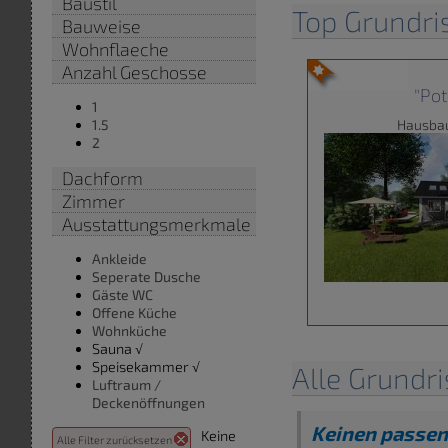
Baustil
Top Grundr
Bauweise
Wohnflaeche
Anzahl Geschosse
"Po
1
Hausba
1.5
2
Dachform
Zimmer
Ausstattungsmerkmale
Ankleide
Seperate Dusche
Gäste WC
Offene Küche
Wohnküche
Sauna √
Speisekammer √
Alle Grundr
Luftraum /
Deckenöffnungen
Keinen passe
Keine
Alle Filter zurücksetzen