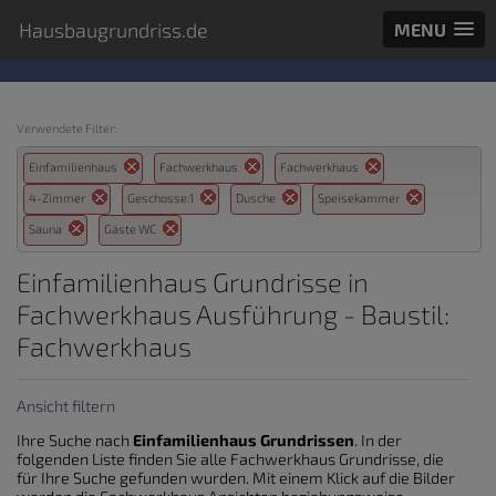
Hausbaugrundriss.de
MENU
Verwendete Filter:
Einfamilienhaus
Fachwerkhaus
Fachwerkhaus
4-Zimmer
Geschosse:1
Dusche
Speisekammer
Sauna
Gäste WC
Einfamilienhaus Grundrisse in
Fachwerkhaus Ausführung - Baustil:
Fachwerkhaus
Ansicht filtern
Ihre Suche nach
Einfamilienhaus Grundrissen
. In der
folgenden Liste finden Sie alle Fachwerkhaus Grundrisse, die
für Ihre Suche gefunden wurden. Mit einem Klick auf die Bilder