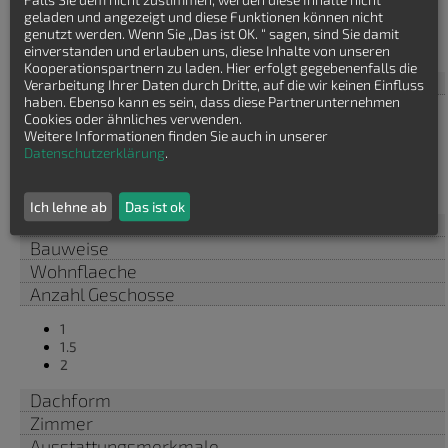
Falls Sie dem nicht zustimmen, werden diese Inhalte nicht
Häuser finden
geladen und angezeigt und diese Funktionen können nicht
genutzt werden. Wenn Sie „Das ist OK. “ sagen, sind Sie damit
Einfamilienhaus Fachwerkhaus
einverstanden und erlauben uns, diese Inhalte von unseren
Kooperationspartnern zu laden. Hier erfolgt gegebenenfalls die
Haustyp
Verarbeitung Ihrer Daten durch Dritte, auf die wir keinen Einfluss
haben. Ebenso kann es sein, dass diese Partnerunternehmen
Bauhaus
Cookies oder ähnliches verwenden.
Bungalow
Weitere Informationen finden Sie auch in unserer
Datenschutzerklärung
.
Einfamilienhaus
Stadtvilla
Winkelbungalow
Ich lehne ab
Das ist ok
Baustil
Bauweise
Wohnflaeche
Anzahl Geschosse
1
1.5
2
Dachform
Zimmer
Ausstattungsmerkmale