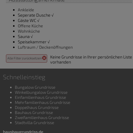
Ankleide
Seperate Dusche √
Gäste WC √
Offene Küche
Wohnküche
Sauna √
Speisekammer √
Luftraum / Deckenöffnungen
Keine Grundrisse in Ihrer persönlichen Liste
Alle Filter zurücksetzen
vorhanden
Schnelleinstieg
Bungalow Grundrisse
Winkelbungalow Grundrisse
Einfamilienhaus Grundrisse
Mehrfamilienhaus Grundrisse
Doppelhaus Grundrisse
Bauhaus Grundrisse
Zweifamilienhaus Grundrisse
Stadtvilla Grundrisse
hausbaugrundriss.de