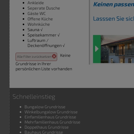
Ankleide
Keinen passen
Seperate Dusche
Gäste WC
Lasssen Sie si
Offene Küche
Wohnküche
Sauna √
Speisekammer √
Luftraum /
Deckenöffnungen √
Keine
Alle Filter zurücksetzen
Grundrisse in Ihrer
persönlichen Liste vorhanden
Schnelleinstieg
Bungalow Grundrisse
Winkelbungalow Grundrisse
Einfamilienhaus Grundrisse
Mehrfamilienhaus Grundrisse
Doppelhaus Grundrisse
Bauhaus Grundrisse