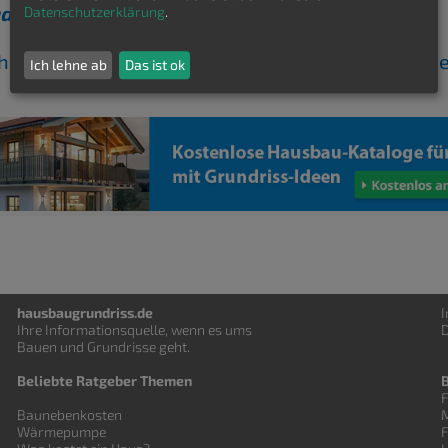
den Grundriss gefunden?
Datenschutzerklärung
.
ch kostenfrei Grundrisse von Hausbaufirmen send
Ich lehne ab
Das ist ok
hausbaugrundriss.de
Ihre Informationsquelle, wenn es ums
D
Bauen und
Grundrisse
geht.
Beliebte Ratgeber Themen
F
Baunebenkosten
Wärmepumpe