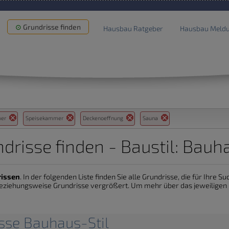
Grundrisse finden
Hausbau Ratgeber
Hausbau Meld
mer
Speisekammer
Deckenoeffnung
Sauna
drisse finden - Baustil: Bauh
rissen
. In der folgenden Liste finden Sie alle Grundrisse, die für Ihre 
eziehungsweise Grundrisse vergrößert. Um mehr über das jeweiligen De
isse Bauhaus-Stil