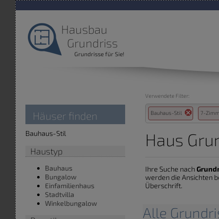
Hausbau
Grundriss
Grundrisse für Sie!
Verwendete Filter:
Häuser finden
Bauhaus-Stil
7-Zim
Bauhaus-Stil
Haus Grun
Haustyp
Bauhaus
Ihre Suche nach
Grund
Bungalow
werden die Ansichten b
Überschrift.
Einfamilienhaus
Stadtvilla
Winkelbungalow
Alle Grundr