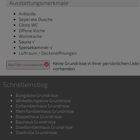
Ausstattungsmerkmale
Ankleide
Seperate Dusche
Gäste WC
Offene Küche
Wohnküche
Sauna √
Speisekammer √
Luftraum / Deckenöffnungen
Keine Grundrisse in Ihrer persönlichen Liste
Alle Filter zurücksetzen
vorhanden
Schnelleinstieg
Bungalow Grundrisse
Winkelbungalow Grundrisse
Einfamilienhaus Grundrisse
Mehrfamilienhaus Grundrisse
Doppelhaus Grundrisse
Bauhaus Grundrisse
Zweifamilienhaus Grundrisse
Stadtvilla Grundrisse