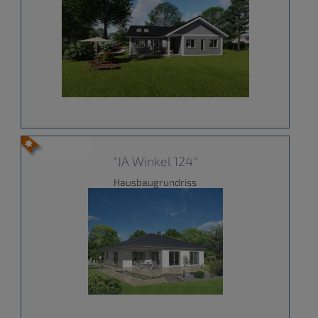
"JA Winkel 124"
Hausbaugrundriss