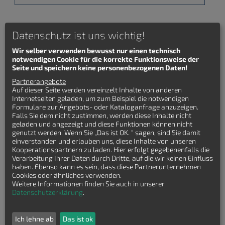
Alle Grundrisse Winkelbungalow
Datenschutz ist uns wichtig!
Wir selber verwenden bewusst nur einen technisch
Keinen passenden Winkelbungalow
notwendigen Cookie für die korrekte Funktionsweise der
Seite und speichern keine personenbezogenen Daten!
Grundriss gefunden?
Partnerangebote
Auf dieser Seite werden vereinzelt Inhalte von anderen
Lasssen Sie sich kostenfrei
Internetseiten geladen, um zum Beispiel die notwendigen
Winkelbungalow Grundrisse von
Formulare zur Angebots- oder Kataloganfrage anzuzeigen.
Falls Sie dem nicht zustimmen, werden diese Inhalte nicht
Hausbaufirmen senden!
geladen und angezeigt und diese Funktionen können nicht
genutzt werden. Wenn Sie „Das ist OK. “ sagen, sind Sie damit
einverstanden und erlauben uns, diese Inhalte von unseren
Kooperationspartnern zu laden. Hier erfolgt gegebenenfalls die
Verarbeitung Ihrer Daten durch Dritte, auf die wir keinen Einfluss
haben. Ebenso kann es sein, dass diese Partnerunternehmen
Cookies oder ähnliches verwenden.
Weitere Informationen finden Sie auch in unserer
Datenschutzerklärung
.
Ich lehne ab
Das ist ok