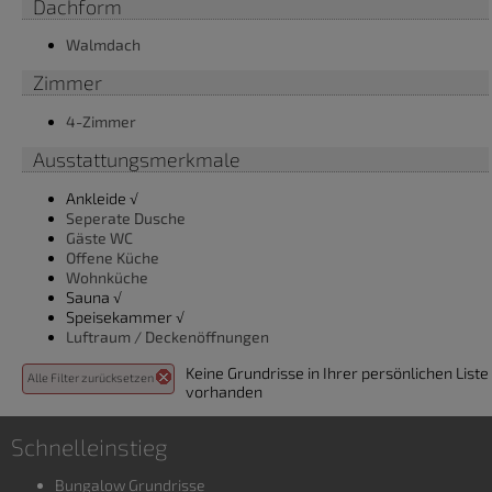
Dachform
Walmdach
Zimmer
4-Zimmer
Ausstattungsmerkmale
Ankleide √
Seperate Dusche
Gäste WC
Offene Küche
Wohnküche
Sauna √
Speisekammer √
Luftraum / Deckenöffnungen
Keine Grundrisse in Ihrer persönlichen Liste
Alle Filter zurücksetzen
vorhanden
Schnelleinstieg
Bungalow Grundrisse