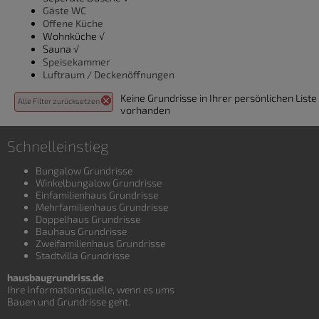
Gäste WC
Offene Küche
Wohnküche √
Sauna √
Speisekammer
Luftraum / Deckenöffnungen
Keine Grundrisse in Ihrer persönlichen Liste
Alle Filter zurücksetzen
vorhanden
Schnelleinstieg
Bungalow Grundrisse
Winkelbungalow Grundrisse
Einfamilienhaus Grundrisse
Mehrfamilienhaus Grundrisse
Doppelhaus Grundrisse
Bauhaus Grundrisse
Zweifamilienhaus Grundrisse
Stadtvilla Grundrisse
hausbaugrundriss.de
Ihre Informationsquelle, wenn es ums
Bauen und
Grundrisse
geht.