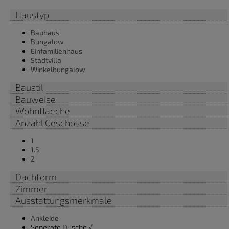
Haustyp
Bauhaus
Bungalow
Einfamilienhaus
Stadtvilla
Winkelbungalow
Baustil
Bauweise
Wohnflaeche
Anzahl Geschosse
1
1.5
2
Dachform
Zimmer
Ausstattungsmerkmale
Ankleide
Seperate Dusche √