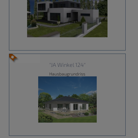
"JA Winkel 124"
Hausbaugrundriss