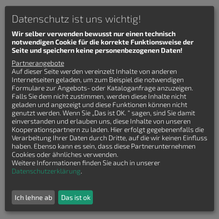
Datenschutz ist uns wichtig!
Alle Grundrisse
Wir selber verwenden bewusst nur einen technisch
notwendigen Cookie für die korrekte Funktionsweise der
Keinen passenden Grundriss gefunden?
Seite und speichern keine personenbezogenen Daten!
Partnerangebote
Lasssen Sie sich kostenfrei Grundrisse von
Auf dieser Seite werden vereinzelt Inhalte von anderen
Internetseiten geladen, um zum Beispiel die notwendigen
Hausbaufirmen senden!
Formulare zur Angebots- oder Kataloganfrage anzuzeigen.
Falls Sie dem nicht zustimmen, werden diese Inhalte nicht
geladen und angezeigt und diese Funktionen können nicht
genutzt werden. Wenn Sie „Das ist OK. “ sagen, sind Sie damit
einverstanden und erlauben uns, diese Inhalte von unseren
Kooperationspartnern zu laden. Hier erfolgt gegebenenfalls die
Verarbeitung Ihrer Daten durch Dritte, auf die wir keinen Einfluss
haben. Ebenso kann es sein, dass diese Partnerunternehmen
Cookies oder ähnliches verwenden.
Weitere Informationen finden Sie auch in unserer
Datenschutzerklärung
.
Häuser finden
Ich lehne ab
Das ist ok