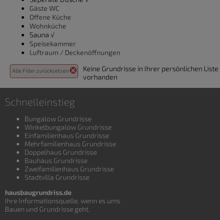
Gäste WC
Offene Küche
Wohnküche
Sauna √
Speisekammer
Luftraum / Deckenöffnungen
Keine Grundrisse in Ihrer persönlichen Liste
Alle Filter zurücksetzen
vorhanden
Schnelleinstieg
Bungalow Grundrisse
Winkelbungalow Grundrisse
Einfamilienhaus Grundrisse
Mehrfamilienhaus Grundrisse
Doppelhaus Grundrisse
Bauhaus Grundrisse
Zweifamilienhaus Grundrisse
Stadtvilla Grundrisse
hausbaugrundriss.de
Ihre Informationsquelle, wenn es ums
Bauen und
Grundrisse
geht.