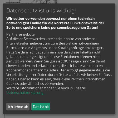
Datenschutz ist uns wichtig!
Wir selber verwenden bewusst nur einen technisch
notwendigen Cookie für die korrekte Funktionsweise der
Seite und speichern keine personenbezogenen Daten!
Der Grundriss „Fachwerkbungalow Berlin“ hat ausreichend Platz
Partnerangebote
für eine kleine Familie oder Paare.
Auf dieser Seite werden vereinzelt Inhalte von anderen
Internetseiten geladen, um zum Beispiel die notwendigen
Details zum Winkelbungalow
Formulare zur Angebots- oder Kataloganfrage anzuzeigen.
Fachwerkbungalow Berlin
Falls Sie dem nicht zustimmen, werden diese Inhalte nicht
geladen und angezeigt und diese Funktionen können nicht
Wohnfläche: 108 qm
genutzt werden. Wenn Sie „Das ist OK. “ sagen, sind Sie damit
Hauslänge: 13.11 m
einverstanden und erlauben uns, diese Inhalte von unseren
Hausbreite: 11.34 m
Kooperationspartnern zu laden. Hier erfolgt gegebenenfalls die
Zimmeranzahl: 4-Zimmer
Verarbeitung Ihrer Daten durch Dritte, auf die wir keinen Einfluss
haben. Ebenso kann es sein, dass diese Partnerunternehmen
Cookies oder ähnliches verwenden.
Weitere Informationen finden Sie auch in unserer
Keinen passenden Grundriss gefunden?
Datenschutzerklärung
.
Lasssen Sie sich kostenfrei Grundrisse von
Ich lehne ab
Das ist ok
Hausbaufirmen senden!