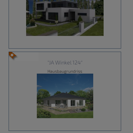
"JA Winkel 124"
Hausbaugrundriss