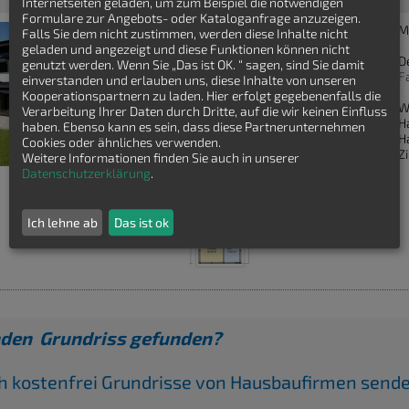
Internetseiten geladen, um zum Beispiel die notwendigen
Formulare zur Angebots- oder Kataloganfrage anzuzeigen.
M
Falls Sie dem nicht zustimmen, werden diese Inhalte nicht
geladen und angezeigt und diese Funktionen können nicht
D
genutzt werden. Wenn Sie „Das ist OK. “ sagen, sind Sie damit
F
einverstanden und erlauben uns, diese Inhalte von unseren
Kooperationspartnern zu laden. Hier erfolgt gegebenenfalls die
W
Verarbeitung Ihrer Daten durch Dritte, auf die wir keinen Einfluss
H
haben. Ebenso kann es sein, dass diese Partnerunternehmen
H
Cookies oder ähnliches verwenden.
Z
Weitere Informationen finden Sie auch in unserer
Datenschutzerklärung
.
Ich lehne ab
Das ist ok
den Grundriss gefunden?
ch kostenfrei Grundrisse von Hausbaufirmen send