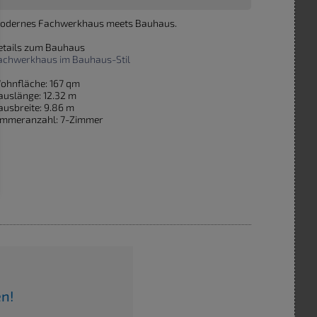
odernes Fachwerkhaus meets Bauhaus.
etails zum Bauhaus
achwerkhaus im Bauhaus-Stil
ohnfläche: 167 qm
auslänge: 12.32 m
ausbreite: 9.86 m
immeranzahl: 7-Zimmer
en!