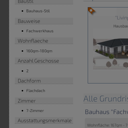
Baustil
Bauhaus-Stil
"Livi
Bauweise
Hausba
Fachwerkhaus
Wohnflaeche
160qm-180qm
Anzahl Geschosse
2
Dachform
Flachdach
Alle Grundri
Zimmer
Bauhaus "Fach
7-Zimmer
Ausstattungsmerkmale
Wohnfläche: 167qm - 7