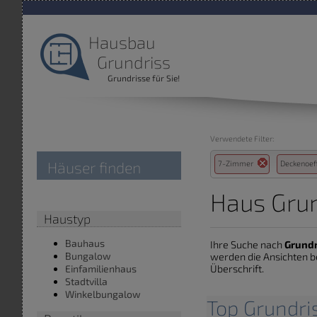
Hausbau
Grundriss
Grundrisse für Sie!
Verwendete Filter:
Häuser finden
7-Zimmer
Deckenoe
Haus Grun
Haustyp
Bauhaus
Ihre Suche nach
Grund
Bungalow
werden die Ansichten b
Überschrift.
Einfamilienhaus
Stadtvilla
Winkelbungalow
Top Grundri