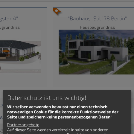
ngstar 4"
"Bauhaus-Stil 178 Berlin"
ugrundriss
Hausbaugrundriss
Datenschutz ist uns wichtig!
sse
Wir selber verwenden bewusst nur einen technisch
notwendigen Cookie für die korrekte Funktionsweise der
werkhaus im Bauhaus-Stil"
Seite und speichern keine personenbezogenen Daten!
Partnerangebote
Auf dieser Seite werden vereinzelt Inhalte von anderen
-Zimmer - Fachwerkhaus - Bauhaus-Stil