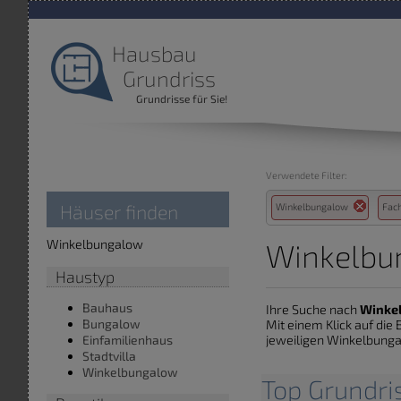
Hausbau
Grundriss
Grundrisse für Sie!
Verwendete Filter:
Häuser finden
Winkelbungalow
Fac
Winkelbungalow
Winkelbu
Haustyp
Bauhaus
Ihre Suche nach
Winke
Bungalow
Mit einem Klick auf di
jeweiligen Winkelbungal
Einfamilienhaus
Stadtvilla
Winkelbungalow
Top Grundr