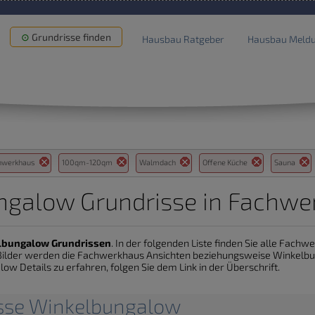
Grundrisse finden
Hausbau Ratgeber
Hausbau Meld
hwerkhaus
100qm-120qm
Walmdach
Offene Küche
Sauna
ngalow Grundrisse in Fachwe
lbungalow Grundrissen
. In der folgenden Liste finden Sie alle Fach
e Bilder werden die Fachwerkhaus Ansichten beziehungsweise Winkel
ow Details zu erfahren, folgen Sie dem Link in der Überschrift.
isse Winkelbungalow