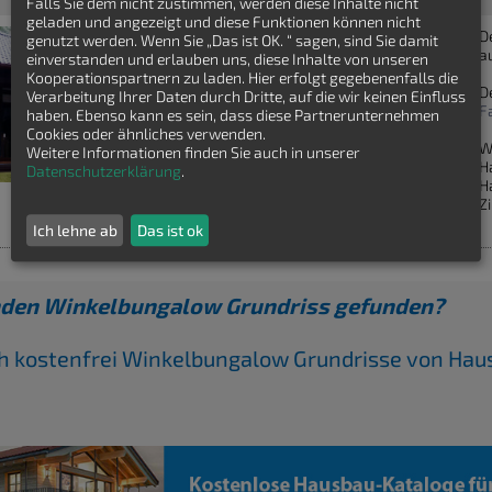
Falls Sie dem nicht zustimmen, werden diese Inhalte nicht
geladen und angezeigt und diese Funktionen können nicht
D
genutzt werden. Wenn Sie „Das ist OK. “ sagen, sind Sie damit
a
einverstanden und erlauben uns, diese Inhalte von unseren
Kooperationspartnern zu laden. Hier erfolgt gegebenenfalls die
D
Verarbeitung Ihrer Daten durch Dritte, auf die wir keinen Einfluss
F
haben. Ebenso kann es sein, dass diese Partnerunternehmen
Cookies oder ähnliches verwenden.
W
Weitere Informationen finden Sie auch in unserer
H
Datenschutzerklärung
.
H
Z
Ich lehne ab
Das ist ok
nden Winkelbungalow Grundriss gefunden?
ch kostenfrei Winkelbungalow Grundrisse von Ha