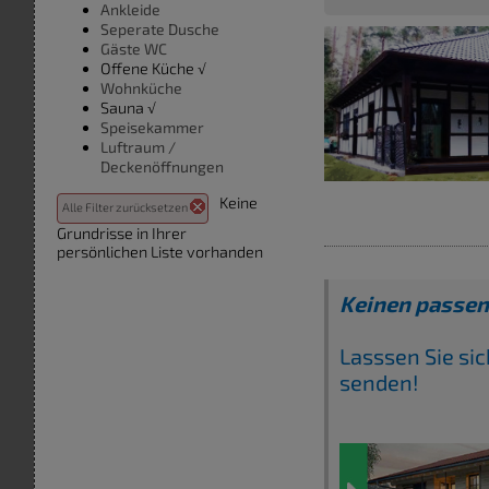
Ankleide
Seperate Dusche
Gäste WC
Offene Küche √
Wohnküche
Sauna √
Speisekammer
Luftraum /
Deckenöffnungen
Keine
Alle Filter zurücksetzen
Grundrisse in Ihrer
persönlichen Liste vorhanden
Keinen passe
Lasssen Sie si
senden!