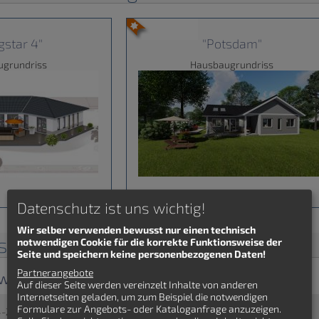
ngstar 4"
"Potsdam"
ugrundriss
Hausbaugrundriss
Datenschutz ist uns wichtig!
Wir selber verwenden bewusst nur einen technisch
isse Winkelbungalow
notwendigen Cookie für die korrekte Funktionsweise der
Seite und speichern keine personenbezogenen Daten!
Partnerangebote
w "Fachwerkbungalow Berlin"
Auf dieser Seite werden vereinzelt Inhalte von anderen
Internetseiten geladen, um zum Beispiel die notwendigen
Formulare zur Angebots- oder Kataloganfrage anzuzeigen.
4-Zimmer - Fachwerkhaus - Fachwerkhaus