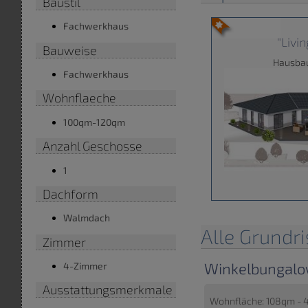
Baustil
Fachwerkhaus
"Livi
Bauweise
Hausba
Fachwerkhaus
Wohnflaeche
100qm-120qm
Anzahl Geschosse
1
Dachform
Walmdach
Alle Grundr
Zimmer
Winkelbungalo
4-Zimmer
Ausstattungsmerkmale
Wohnfläche: 108qm - 