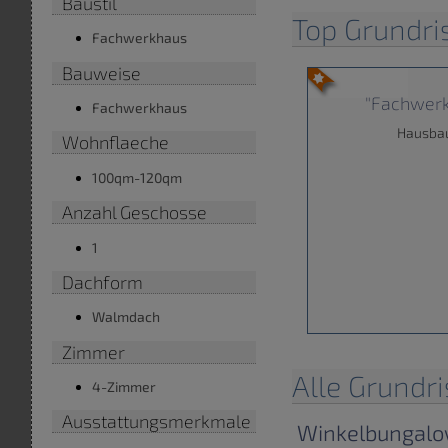
Baustil
Top Grundr
Fachwerkhaus
Bauweise
"Fachwerk
Fachwerkhaus
Hausba
Wohnflaeche
100qm-120qm
Anzahl Geschosse
1
Dachform
Walmdach
Zimmer
Alle Grundr
4-Zimmer
Ausstattungsmerkmale
Winkelbungalo