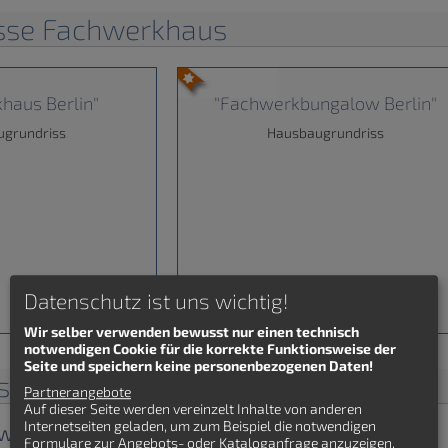
isse Fachwerkhaus
haus Berlin"
"Fachwerkbungalow Berlin"
ugrundriss
Hausbaugrundriss
Datenschutz ist uns wichtig!
Wir selber verwenden bewusst nur einen technisch
notwendigen Cookie für die korrekte Funktionsweise der
Seite und speichern keine personenbezogenen Daten!
isse Fachwerkhaus
Partnerangebote
Auf dieser Seite werden vereinzelt Inhalte von anderen
Internetseiten geladen, um zum Beispiel die notwendigen
w "Fachwerkbungalow Berlin"
Formulare zur Angebots- oder Kataloganfrage anzuzeigen.