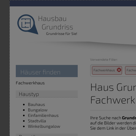
Hausbau
Grundriss
Grundrisse für Sie!
Verwendete Filter:
Häuser finden
Fachwerkhaus
Fach
Fachwerkhaus
Haus Grun
Haustyp
Fachwerk
Bauhaus
Bungalow
Einfamilienhaus
Ihre Suche nach
Grund
Stadtvilla
auf die Bilder werden 
Winkelbungalow
Sie dem Link in der Über