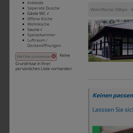
Ankleide
Seperate Dusche
Wohnfläche: 108qm - 
Gäste WC √
Offene Küche
Wohnküche
Sauna √
Speisekammer
Luftraum /
Deckenöffnungen
Keine
Alle Filter zurücksetzen
Grundrisse in Ihrer
persönlichen Liste vorhanden
Keinen passen
Lasssen Sie si