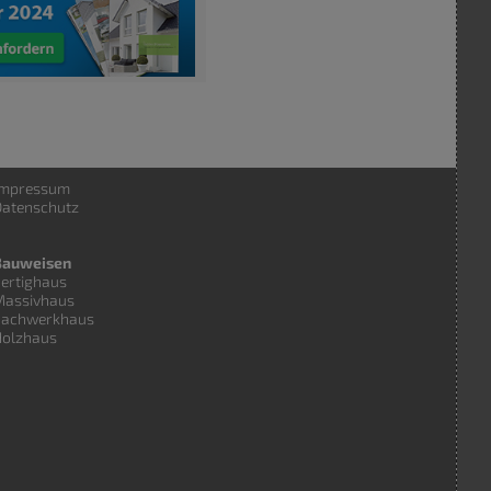
Impressum
atenschutz
Bauweisen
ertighaus
Massivhaus
Fachwerkhaus
Holzhaus