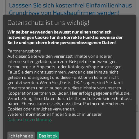
Lasssen Sie sich kostenfrei Einfamilienhaus
Grundrisse von Hausbaufirmen senden!
Datenschutz ist uns wichtig!
Wir selber verwenden bewusst nur einen technisch
notwendigen Cookie für die korrekte Funktionsweise der
Seite und speichern keine personenbezogenen Daten!
Partnerangebote
Auf dieser Seite werden vereinzelt Inhalte von anderen
Internetseiten geladen, um zum Beispiel die notwendigen
Formulare zur Angebots- oder Kataloganfrage anzuzeigen.
Falls Sie dem nicht zustimmen, werden diese Inhalte nicht
geladen und angezeigt und diese Funktionen können nicht
genutzt werden. Wenn Sie „Das ist OK. “ sagen, sind Sie damit
Häuser finden
einverstanden und erlauben uns, diese Inhalte von unseren
Kooperationspartnern zu laden. Hier erfolgt gegebenenfalls die
Einfamilienhaus Villa
Verarbeitung Ihrer Daten durch Dritte, auf die wir keinen Einfluss
haben. Ebenso kann es sein, dass diese Partnerunternehmen
Haustyp
Cookies oder ähnliches verwenden.
Weitere Informationen finden Sie auch in unserer
Bauhaus
Datenschutzerklärung
.
Bungalow
Einfamilienhaus
Stadtvilla
Ich lehne ab
Das ist ok