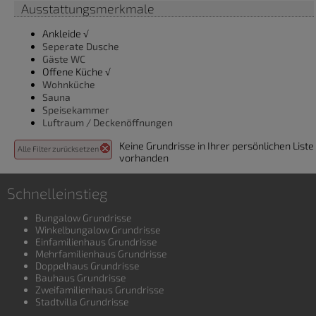
Ausstattungsmerkmale
Ankleide √
Seperate Dusche
Gäste WC
Offene Küche √
Wohnküche
Sauna
Speisekammer
Luftraum / Deckenöffnungen
Keine Grundrisse in Ihrer persönlichen Liste
Alle Filter zurücksetzen
vorhanden
Schnelleinstieg
Bungalow Grundrisse
Winkelbungalow Grundrisse
Einfamilienhaus Grundrisse
Mehrfamilienhaus Grundrisse
Doppelhaus Grundrisse
Bauhaus Grundrisse
Zweifamilienhaus Grundrisse
Stadtvilla Grundrisse