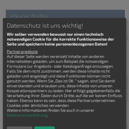
Häuser finden
Datenschutz ist uns wichtig!
Stadtvilla Klassisches-Haus
Wir selber verwenden bewusst nur einen technisch
Haustyp
notwendigen Cookie für die korrekte Funktionsweise der
Seite und speichern keine personenbezogenen Daten!
Bauhaus
Partnerangebote
Bungalow
Auf dieser Seite werden vereinzelt Inhalte von anderen
Einfamilienhaus
Internetseiten geladen, um zum Beispiel die notwendigen
Stadtvilla
Formulare zur Angebots- oder Kataloganfrage anzuzeigen.
Winkelbungalow
Falls Sie dem nicht zustimmen, werden diese Inhalte nicht
geladen und angezeigt und diese Funktionen können nicht
Baustil
genutzt werden. Wenn Sie „Das ist OK. “ sagen, sind Sie damit
Bauweise
einverstanden und erlauben uns, diese Inhalte von unseren
Wohnflaeche
Kooperationspartnern zu laden. Hier erfolgt gegebenenfalls die
Verarbeitung Ihrer Daten durch Dritte, auf die wir keinen Einfluss
Anzahl Geschosse
haben. Ebenso kann es sein, dass diese Partnerunternehmen
Cookies oder ähnliches verwenden.
1
Weitere Informationen finden Sie auch in unserer
1.5
Datenschutzerklärung
.
2
Dachform