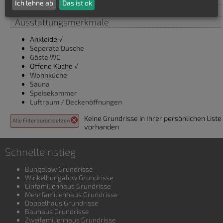
Ich lehne ab
Das ist ok
Zimmer
Ausstattungsmerkmale
Ankleide √
Seperate Dusche
Gäste WC
Offene Küche √
Wohnküche
Sauna
Speisekammer
Luftraum / Deckenöffnungen
Keine Grundrisse in Ihrer persönlichen Liste
Alle Filter zurücksetzen
vorhanden
Schnelleinstieg
Bungalow Grundrisse
Winkelbungalow Grundrisse
Einfamilienhaus Grundrisse
Mehrfamilienhaus Grundrisse
Doppelhaus Grundrisse
Bauhaus Grundrisse
Zweifamilienhaus Grundrisse