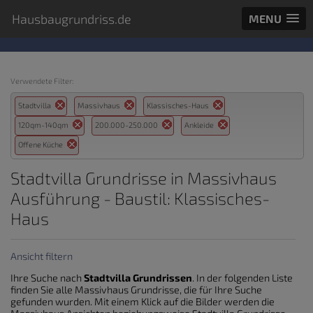
Hausbaugrundriss.de
MENU
Verwendete Filter:
Stadtvilla
Massivhaus
Klassisches-Haus
120qm-140qm
200.000-250.000
Ankleide
Offene Küche
Stadtvilla Grundrisse in Massivhaus
Ausführung - Baustil: Klassisches-
Haus
Ansicht filtern
Ihre Suche nach
Stadtvilla Grundrissen
. In der folgenden Liste
finden Sie alle Massivhaus Grundrisse, die für Ihre Suche
gefunden wurden. Mit einem Klick auf die Bilder werden die