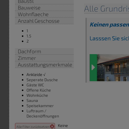
Baustil
Alle Grundri
Bauweise
Wohnflaeche
Anzahl Geschosse
Keinen passen
1
1.5
Lasssen Sie si
2
Dachform
Zimmer
Ausstattungsmerkmale
Ankleide √
Seperate Dusche
Gäste WC
Offene Küche
Wohnküche
Sauna
Speisekammer
Luftraum /
Deckenöffnungen
Keine
Alle Filter zurücksetzen