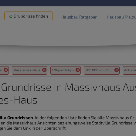
Grundrisse finden
Hausbau Ratgeber
Hausbau Meld
us
Klassisches-Haus
120qm-140qm
200.000-250.000
Anklei
a Grundrisse in Massivhaus Au
hes-Haus
illa Grundrissen
. In der folgenden Liste finden Sie alle Massivhaus G
rden die Massivhaus Ansichten beziehungsweise Stadtvilla Grundrisse 
gen Sie dem Link in der Überschrift.