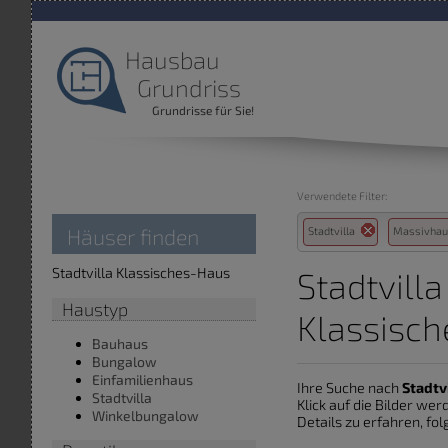
Hausbau
Grundriss
Grundrisse für Sie!
Verwendete Filter:
Häuser finden
Stadtvilla
Massivha
Stadtvilla Klassisches-Haus
Stadtvill
Haustyp
Klassisc
Bauhaus
Bungalow
Einfamilienhaus
Ihre Suche nach
Stadtv
Stadtvilla
Klick auf die Bilder we
Winkelbungalow
Details zu erfahren, fol