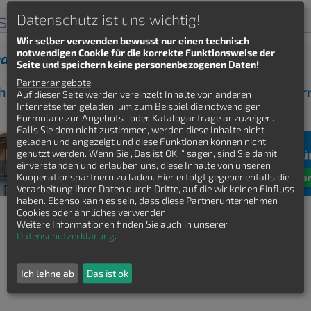
sse Stadtvilla Klassisches-Haus
Datenschutz ist uns wichtig!
Wir selber verwenden bewusst nur einen technisch
notwendigen Cookie für die korrekte Funktionsweise der
den Stadtvilla Grundriss gefunden?
Seite und speichern keine personenbezogenen Daten!
Partnerangebote
ch kostenfrei Stadtvilla Grundrisse von Hausbauf
Auf dieser Seite werden vereinzelt Inhalte von anderen
Internetseiten geladen, um zum Beispiel die notwendigen
Formulare zur Angebots- oder Kataloganfrage anzuzeigen.
Falls Sie dem nicht zustimmen, werden diese Inhalte nicht
geladen und angezeigt und diese Funktionen können nicht
genutzt werden. Wenn Sie „Das ist OK. “ sagen, sind Sie damit
einverstanden und erlauben uns, diese Inhalte von unseren
Kooperationspartnern zu laden. Hier erfolgt gegebenenfalls die
Verarbeitung Ihrer Daten durch Dritte, auf die wir keinen Einfluss
haben. Ebenso kann es sein, dass diese Partnerunternehmen
Cookies oder ähnliches verwenden.
Weitere Informationen finden Sie auch in unserer
Datenschutzerklärung
.
Ich lehne ab
Das ist ok