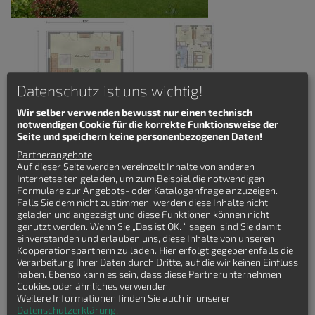
Datenschutz ist uns wichtig!
Wir selber verwenden bewusst nur einen technisch
notwendigen Cookie für die korrekte Funktionsweise der
Seite und speichern keine personenbezogenen Daten!
Das "Aqua Pultdach" Haus ist ein modernes Einfamilienhaus mit
Partnerangebote
einem charakteristischen Pultdach und klaren, geometrischen
Auf dieser Seite werden vereinzelt Inhalte von anderen
Linien. Die Fassade kombiniert verschiedene Materialien
Internetseiten geladen, um zum Beispiel die notwendigen
und/oder Farben, während große Fenster oder Glasfronten eine
Formulare zur Angebots- oder Kataloganfrage anzuzeigen.
offene Atmosphäre schaffen und natürliches Licht maximieren,
Falls Sie dem nicht zustimmen, werden diese Inhalte nicht
im Einklang mit aktuellen Architekturtrends.
geladen und angezeigt und diese Funktionen können nicht
genutzt werden. Wenn Sie „Das ist OK. “ sagen, sind Sie damit
Details zum Stadtvilla
einverstanden und erlauben uns, diese Inhalte von unseren
Aqua Pultdach
Kooperationspartnern zu laden. Hier erfolgt gegebenenfalls die
Verarbeitung Ihrer Daten durch Dritte, auf die wir keinen Einfluss
Wohnfläche: 142 qm
haben. Ebenso kann es sein, dass diese Partnerunternehmen
Hauslänge: 10.24 m
Cookies oder ähnliches verwenden.
Hausbreite: 8.74 m
Weitere Informationen finden Sie auch in unserer
Zimmeranzahl: 4-Zimmer
Datenschutzerklärung
.