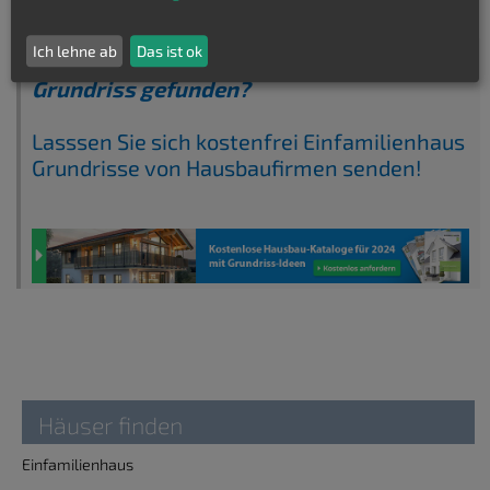
Ich lehne ab
Das ist ok
Keinen passenden Einfamilienhaus
Grundriss gefunden?
Lasssen Sie sich kostenfrei Einfamilienhaus
Grundrisse von Hausbaufirmen senden!
Häuser finden
Einfamilienhaus