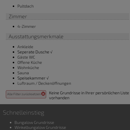
Pultdach
Zimmer
4-Zimmer
Ausstattungsmerkmale
Ankleide
Seperate Dusche √
Gäste WC
Offene Küche
Wohnküche
Sauna
Speisekammer √
Luftraum / Deckenöffnungen
Keine Grundrisse in Ihrer persönlichen Liste
Alle Filter zurücksetzen
vorhanden
Schnelleinstieg
Bungalow Grundrisse
Winkelbungalow Grundrisse