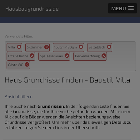
Hausbaugrundriss.de
MENU
Verwendete Filter:
Villa
5-Zimmer
160qm-180qm
Satteldach
Offene Küche
Speisekammer
Deckenoeffnung
Gäste WC
Haus Grundrisse finden - Baustil: Villa
Ansicht filtern
Ihre Suche nach
Grundrissen
. In der folgenden Liste finden Sie
alle Grundrisse, die für Ihre Suche gefunden wurden. Mit einem
Klick auf die Bilder werden die Ansichten beziehungsweise
Grundrisse vergrößert. Um mehr über das jeweiligen Details zu
erfahren, folgen Sie dem Link in der Überschrift.