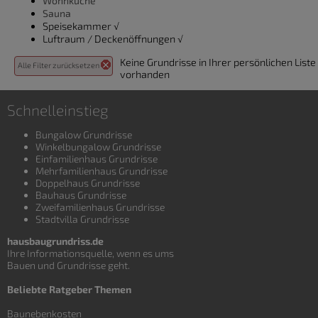
Wohnküche
Sauna
Speisekammer √
Luftraum / Deckenöffnungen √
Keine Grundrisse in Ihrer persönlichen Liste
Alle Filter zurücksetzen
vorhanden
Schnelleinstieg
Bungalow Grundrisse
Winkelbungalow Grundrisse
Einfamilienhaus Grundrisse
Mehrfamilienhaus Grundrisse
Doppelhaus Grundrisse
Bauhaus Grundrisse
Zweifamilienhaus Grundrisse
Stadtvilla Grundrisse
hausbaugrundriss.de
Ihre Informationsquelle, wenn es ums
Bauen und
Grundrisse
geht.
Beliebte Ratgeber Themen
Baunebenkosten