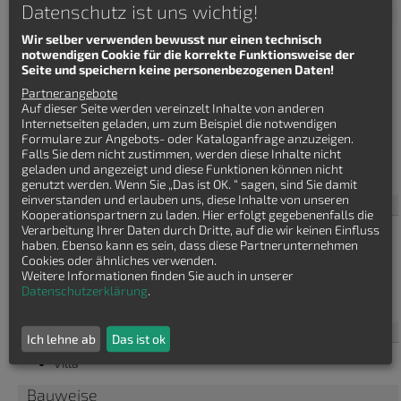
Datenschutz ist uns wichtig!
Wir selber verwenden bewusst nur einen technisch
notwendigen Cookie für die korrekte Funktionsweise der
Seite und speichern keine personenbezogenen Daten!
Partnerangebote
Auf dieser Seite werden vereinzelt Inhalte von anderen
Internetseiten geladen, um zum Beispiel die notwendigen
Häuser finden
Formulare zur Angebots- oder Kataloganfrage anzuzeigen.
Falls Sie dem nicht zustimmen, werden diese Inhalte nicht
geladen und angezeigt und diese Funktionen können nicht
Villa
genutzt werden. Wenn Sie „Das ist OK. “ sagen, sind Sie damit
einverstanden und erlauben uns, diese Inhalte von unseren
Haustyp
Kooperationspartnern zu laden. Hier erfolgt gegebenenfalls die
Verarbeitung Ihrer Daten durch Dritte, auf die wir keinen Einfluss
Bauhaus
haben. Ebenso kann es sein, dass diese Partnerunternehmen
Bungalow
Cookies oder ähnliches verwenden.
Einfamilienhaus
Weitere Informationen finden Sie auch in unserer
Stadtvilla
Datenschutzerklärung
.
Winkelbungalow
Baustil
Ich lehne ab
Das ist ok
Villa
Bauweise