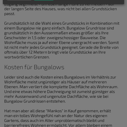
Zugang liegt meist - um eben lange Flure zu vermeiden - auf
der langen Seite des Hauses, was nicht bei allen Grundstücken
passt.
Grundsätzlich ist die Wahl eines Grundstücks in Kombination mit
einem Bungalow nie ganz einfach. Bungalow Grundrisse sind
grundsätzlich in den Aussenmaßen etwas größer als Ihre
Geschwister in 1,5 oder zweigeschossiger Bauweise. Die
Wohnfläche muss ja auf einer Ebene unergracht werden. Somit
ist nicht mehr jedes Grundstück geeignet. Gerade die Breite von
oftmals über 12 Metern bringt viele Grundstücke an Ihre
wortwörtlichen Grenzen.
Kosten für Bungalows
Leider sind auch die Kosten eines Bungalows im Verhältnis zur
Wohnfläche meist ungünstiger als Häuser auf mehreren
Ebenen. Man verliert die komplette Dachfläche als Wohnraum.
Und eine etwas höhere Dachneigung ist zumeist günstger als
mehr Aussenwand und ungenutze Dachfläche, wie sie bei
Bungalow Grundrissen entstehen.
Hat man aber all diese "Mankos" in Kauf genommen, erhält
man ein tolles Wohngefühl nah an der Natur des eigenen
Gartens, dass auch im Alter unproblematisch bleibt und
barrierefreies Wohnen ermöglicht. Vor allem bleiben einem