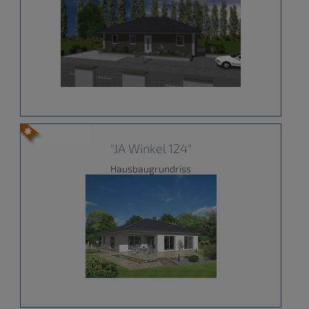
"JA Winkel 124"
Hausbaugrundriss