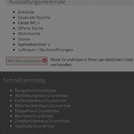
Ausstattungsmerkmale
Ankleide
Seperate Dusche
Gäste WC √
Offene Küche
Wohnküche
Sauna
Speisekammer √
Luftraum / Deckenöffnungen
Keine Grundrisse in Ihrer persönlichen Liste
Alle Filter zurücksetzen
vorhanden
Schnelleinstieg
Bungalow Grundrisse
Winkelbungalow Grundrisse
Einfamilienhaus Grundrisse
Mehrfamilienhaus Grundrisse
Doppelhaus Grundrisse
Bauhaus Grundrisse
Zweifamilienhaus Grundrisse
Stadtvilla Grundrisse