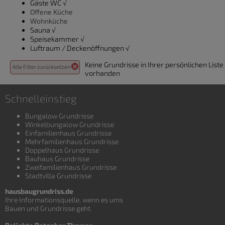
Gäste WC √
Offene Küche
Wohnküche
Sauna √
Speisekammer √
Luftraum / Deckenöffnungen √
Keine Grundrisse in Ihrer persönlichen Liste
Alle Filter zurücksetzen
vorhanden
Schnelleinstieg
Bungalow Grundrisse
Winkelbungalow Grundrisse
Einfamilienhaus Grundrisse
Mehrfamilienhaus Grundrisse
Doppelhaus Grundrisse
Bauhaus Grundrisse
Zweifamilienhaus Grundrisse
Stadtvilla Grundrisse
hausbaugrundriss.de
Ihre Informationsquelle, wenn es ums
Bauen und
Grundrisse
geht.