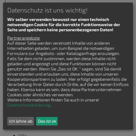
Datenschutz ist uns wichtig!
Wir selber verwenden bewusst nur einen technisch
notwendigen Cookie für die korrekte Funktionsweise der
Seite und speichern keine personenbezogenen Daten!
Partnerangebote
Auf dieser Seite werden vereinzelt Inhalte von anderen
Internetseiten geladen, um zum Beispiel die notwendigen
Formulare zur Angebots- oder Kataloganfrage anzuzeigen.
Häuser finden
Falls Sie dem nicht zustimmen, werden diese Inhalte nicht
geladen und angezeigt und diese Funktionen können nicht
genutzt werden. Wenn Sie „Das ist OK. “ sagen, sind Sie damit
Bauhaus Villa
einverstanden und erlauben uns, diese Inhalte von unseren
Kooperationspartnern zu laden. Hier erfolgt gegebenenfalls die
Haustyp
Verarbeitung Ihrer Daten durch Dritte, auf die wir keinen Einfluss
haben. Ebenso kann es sein, dass diese Partnerunternehmen
Bauhaus
Cookies oder ähnliches verwenden.
Bungalow
Weitere Informationen finden Sie auch in unserer
Einfamilienhaus
Datenschutzerklärung
.
Stadtvilla
Winkelbungalow
Ich lehne ab
Das ist ok
Baustil
Villa