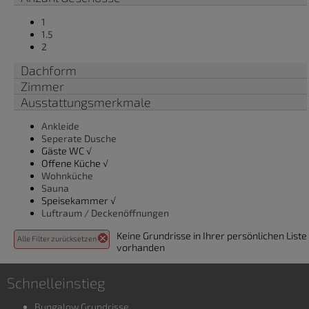
1
1.5
2
Dachform
Zimmer
Ausstattungsmerkmale
Ankleide
Seperate Dusche
Gäste WC √
Offene Küche √
Wohnküche
Sauna
Speisekammer √
Luftraum / Deckenöffnungen
Keine Grundrisse in Ihrer persönlichen Liste
Alle Filter zurücksetzen
vorhanden
Schnelleinstieg
Bungalow Grundrisse