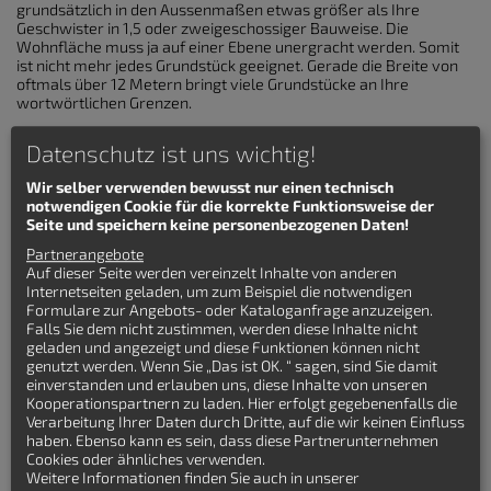
grundsätzlich in den Aussenmaßen etwas größer als Ihre
Geschwister in 1,5 oder zweigeschossiger Bauweise. Die
Wohnfläche muss ja auf einer Ebene unergracht werden. Somit
ist nicht mehr jedes Grundstück geeignet. Gerade die Breite von
oftmals über 12 Metern bringt viele Grundstücke an Ihre
wortwörtlichen Grenzen.
Kosten für Bungalows
Datenschutz ist uns wichtig!
Leider sind auch die Kosten eines Bungalows im Verhältnis zur
Wir selber verwenden bewusst nur einen technisch
Wohnfläche meist ungünstiger als Häuser auf mehreren
notwendigen Cookie für die korrekte Funktionsweise der
Ebenen. Man verliert die komplette Dachfläche als Wohnraum.
Seite und speichern keine personenbezogenen Daten!
Und eine etwas höhere Dachneigung ist zumeist günstger als
Partnerangebote
mehr Aussenwand und ungenutze Dachfläche, wie sie bei
Auf dieser Seite werden vereinzelt Inhalte von anderen
Bungalow Grundrissen entstehen.
Internetseiten geladen, um zum Beispiel die notwendigen
Formulare zur Angebots- oder Kataloganfrage anzuzeigen.
Hat man aber all diese "Mankos" in Kauf genommen, erhält
Falls Sie dem nicht zustimmen, werden diese Inhalte nicht
man ein tolles Wohngefühl nah an der Natur des eigenen
geladen und angezeigt und diese Funktionen können nicht
Gartens, dass auch im Alter unproblematisch bleibt und
genutzt werden. Wenn Sie „Das ist OK. “ sagen, sind Sie damit
barrierefreies Wohnen ermöglicht. Vor allem bleiben einem
einverstanden und erlauben uns, diese Inhalte von unseren
verwaisende Obergeschosszimmer erspart, wenn die Kinder
Kooperationspartnern zu laden. Hier erfolgt gegebenenfalls die
des Familienhauses nicht mehr zuhause im Haus wohnen. Auf
Verarbeitung Ihrer Daten durch Dritte, auf die wir keinen Einfluss
der gleichen Ebene finden sich leichtere Zweitnutzungen als
haben. Ebenso kann es sein, dass diese Partnerunternehmen
über eine komplizierte Treppe.
Cookies oder ähnliches verwenden.
Bungalow Grundrisse in der Übersicht
Weitere Informationen finden Sie auch in unserer