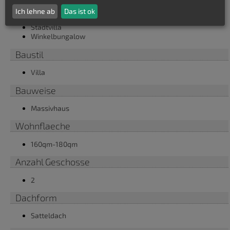
Bungalow
Ich lehne ab
Das ist ok
Einfamilienhaus
Stadtvilla
Winkelbungalow
Baustil
Villa
Bauweise
Massivhaus
Wohnflaeche
160qm-180qm
Anzahl Geschosse
2
Dachform
Satteldach