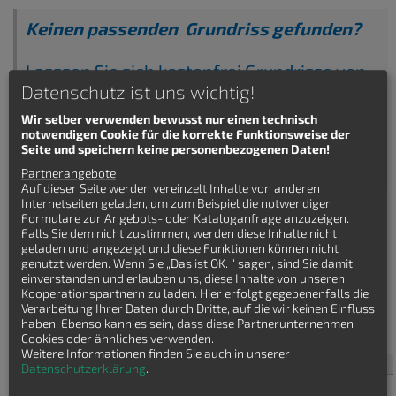
Keinen passenden Grundriss gefunden?
Lasssen Sie sich kostenfrei Grundrisse von
Datenschutz ist uns wichtig!
Hausbaufirmen senden!
Wir selber verwenden bewusst nur einen technisch
notwendigen Cookie für die korrekte Funktionsweise der
Seite und speichern keine personenbezogenen Daten!
Partnerangebote
Auf dieser Seite werden vereinzelt Inhalte von anderen
Internetseiten geladen, um zum Beispiel die notwendigen
Formulare zur Angebots- oder Kataloganfrage anzuzeigen.
Falls Sie dem nicht zustimmen, werden diese Inhalte nicht
geladen und angezeigt und diese Funktionen können nicht
genutzt werden. Wenn Sie „Das ist OK. “ sagen, sind Sie damit
einverstanden und erlauben uns, diese Inhalte von unseren
Kooperationspartnern zu laden. Hier erfolgt gegebenenfalls die
Häuser finden
Verarbeitung Ihrer Daten durch Dritte, auf die wir keinen Einfluss
haben. Ebenso kann es sein, dass diese Partnerunternehmen
Villa
Cookies oder ähnliches verwenden.
Weitere Informationen finden Sie auch in unserer
Haustyp
Datenschutzerklärung
.
Bauhaus