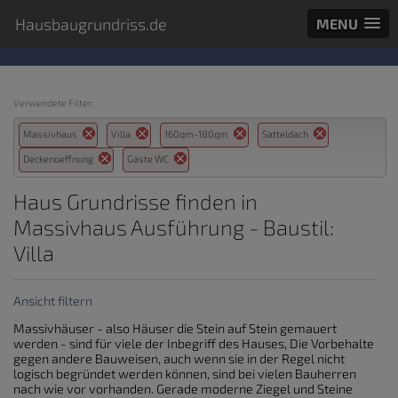
Hausbaugrundriss.de
MENU
Verwendete Filter:
Massivhaus
Villa
160qm-180qm
Satteldach
Deckenoeffnung
Gäste WC
Haus Grundrisse finden in
Massivhaus Ausführung - Baustil:
Villa
Ansicht filtern
Massivhäuser - also Häuser die Stein auf Stein gemauert
werden - sind für viele der Inbegriff des Hauses, Die Vorbehalte
gegen andere Bauweisen, auch wenn sie in der Regel nicht
logisch begründet werden können, sind bei vielen Bauherren
nach wie vor vorhanden. Gerade moderne Ziegel und Steine