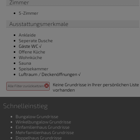
Zimmer
5-Zimmer
Ausstattungsmerkmale
Ankleide
Seperate Dusche
Gäste WC √
Offene Küche
Wohnküche
Sauna
Speisekammer
Luftraum / Deckenöffnungen √
Keine Grundrisse in Ihrer persönlichen Liste
Alle Filter zurücksetzen
vorhanden
Schnelleinstieg
Bungalow Grundrisse
Winkelbungalow Grundrisse
Einfamilienhaus Grundrisse
Mehrfamilienhaus Grundrisse
Doppelhaus Grundrisse