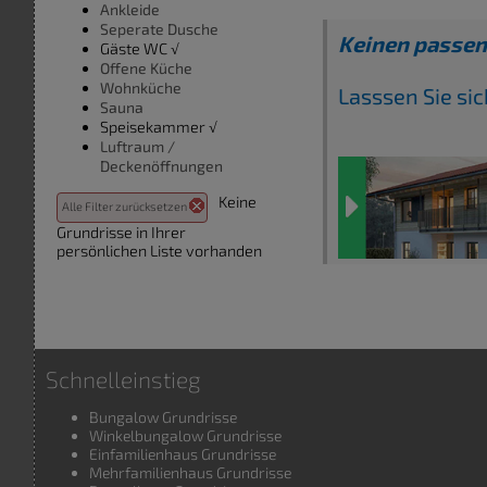
Ankleide
Seperate Dusche
Keinen passen
Gäste WC √
Offene Küche
Wohnküche
Lasssen Sie si
Sauna
Speisekammer √
Luftraum /
Deckenöffnungen
Keine
Alle Filter zurücksetzen
Grundrisse in Ihrer
persönlichen Liste vorhanden
Schnelleinstieg
Bungalow Grundrisse
Winkelbungalow Grundrisse
Einfamilienhaus Grundrisse
Mehrfamilienhaus Grundrisse