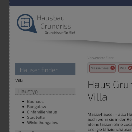
Hausbau
Grundriss
Grundrisse für Sie!
Verwendete Filter:
Häuser finden
Massivhaus
Villa
Villa
Haus Grun
Haustyp
Villa
Bauhaus
Bungalow
Einfamilienhaus
Massivhäuser - also Häu
Stadtvilla
auch wenn sie in der R
Winkelbungalow
Steine lassen ohne zu
Energie Effizienzhäuser