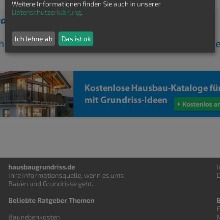
Weitere Informationen finden Sie auch in unserer
Datenschutzerklärung
.
den Grundriss gefunden?
Ich lehne ab
Das ist ok
ch kostenfrei Grundrisse von Hausbaufirmen send
hausbaugrundriss.de
Ihre Informationsquelle, wenn es ums
D
Bauen und
Grundrisse
geht.
Beliebte Ratgeber Themen
F
Baunebenkosten