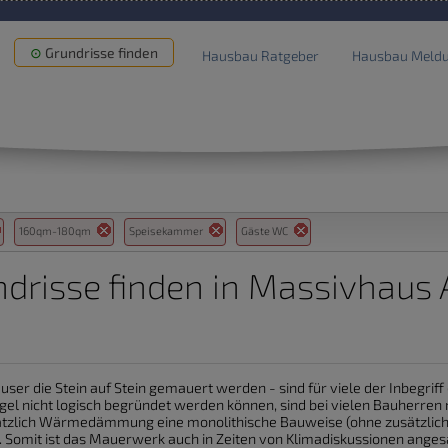
Grundrisse finden
Hausbau Ratgeber
Hausbau Meld
160qm-180qm
Speisekammer
Gäste WC
drisse finden in Massivhaus A
ser die Stein auf Stein gemauert werden - sind für viele der Inbegri
egel nicht logisch begründet werden können, sind bei vielen Bauherre
sätzlich Wärmedämmung eine monolithische Bauweise (ohne zusätzlic
. Somit ist das Mauerwerk auch in Zeiten von Klimadiskussionen angesa