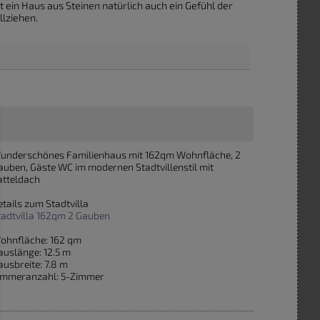
ein Haus aus Steinen natürlich auch ein Gefühl der
llziehen.
underschönes Familienhaus mit 162qm Wohnfläche, 2
auben, Gäste WC im modernen Stadtvillenstil mit
atteldach
etails zum Stadtvilla
tadtvilla 162qm 2 Gauben
ohnfläche: 162 qm
auslänge: 12.5 m
ausbreite: 7.8 m
immeranzahl: 5-Zimmer