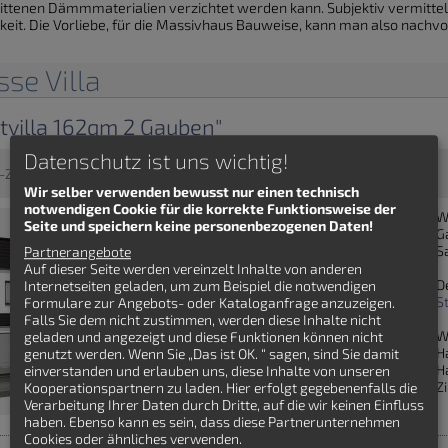
ttenen Dämmmaterialien verzichtet werden kann. Subjektiv vermittelt 
gkeit. Die Vorliebe, für die Massivhaus Bauweise, kann man also nachvo
sse Villa
dtvilla 162qm 2 Gauben"
Datenschutz ist uns wichtig!
-Zimmer - Massivhaus - Villa
Wir selber verwenden bewusst nur einen technisch
notwendigen Cookie für die korrekte Funktionsweise der
W
Seite und speichern keine personenbezogenen Daten!
G
S
Partnerangebote
Auf dieser Seite werden vereinzelt Inhalte von anderen
D
Internetseiten geladen, um zum Beispiel die notwendigen
S
Formulare zur Angebots- oder Kataloganfrage anzuzeigen.
Falls Sie dem nicht zustimmen, werden diese Inhalte nicht
W
geladen und angezeigt und diese Funktionen können nicht
H
genutzt werden. Wenn Sie „Das ist OK. “ sagen, sind Sie damit
H
einverstanden und erlauben uns, diese Inhalte von unseren
Z
Kooperationspartnern zu laden. Hier erfolgt gegebenenfalls die
Verarbeitung Ihrer Daten durch Dritte, auf die wir keinen Einfluss
haben. Ebenso kann es sein, dass diese Partnerunternehmen
Cookies oder ähnliches verwenden.