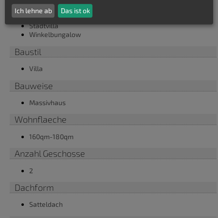
Bungalow
Ich lehne ab
Das ist ok
Einfamilienhaus
Stadtvilla
Winkelbungalow
Baustil
Villa
Bauweise
Massivhaus
Wohnflaeche
160qm-180qm
Anzahl Geschosse
2
Dachform
Satteldach