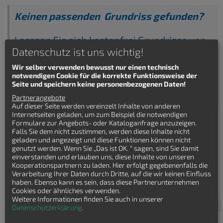
Keinen passenden Grundriss gefunden?
Lasssen Sie sich kostenfrei Grundrisse von
Datenschutz ist uns wichtig!
Hausbaufirmen senden!
Wir selber verwenden bewusst nur einen technisch
notwendigen Cookie für die korrekte Funktionsweise der
Seite und speichern keine personenbezogenen Daten!
Partnerangebote
Auf dieser Seite werden vereinzelt Inhalte von anderen
Internetseiten geladen, um zum Beispiel die notwendigen
Formulare zur Angebots- oder Kataloganfrage anzuzeigen.
Falls Sie dem nicht zustimmen, werden diese Inhalte nicht
geladen und angezeigt und diese Funktionen können nicht
genutzt werden. Wenn Sie „Das ist OK. “ sagen, sind Sie damit
einverstanden und erlauben uns, diese Inhalte von unseren
Kooperationspartnern zu laden. Hier erfolgt gegebenenfalls die
Häuser finden
Verarbeitung Ihrer Daten durch Dritte, auf die wir keinen Einfluss
haben. Ebenso kann es sein, dass diese Partnerunternehmen
Villa
Cookies oder ähnliches verwenden.
Weitere Informationen finden Sie auch in unserer
Haustyp
Datenschutzerklärung
.
Bauhaus