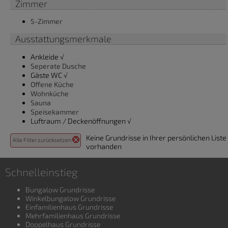
Zimmer
5-Zimmer
Ausstattungsmerkmale
Ankleide √
Seperate Dusche
Gäste WC √
Offene Küche
Wohnküche
Sauna
Speisekammer
Luftraum / Deckenöffnungen √
Keine Grundrisse in Ihrer persönlichen Liste
Alle Filter zurücksetzen
vorhanden
Schnelleinstieg
Bungalow Grundrisse
Winkelbungalow Grundrisse
Einfamilienhaus Grundrisse
Mehrfamilienhaus Grundrisse
Doppelhaus Grundrisse