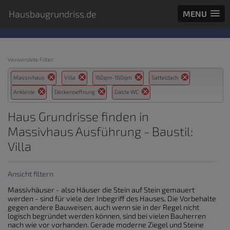
Hausbaugrundriss.de
MENU
Verwendete Filter:
Massivhaus
Villa
160qm-180qm
Satteldach
Ankleide
Deckenoeffnung
Gäste WC
Haus Grundrisse finden in
Massivhaus Ausführung - Baustil:
Villa
Ansicht filtern
Massivhäuser - also Häuser die Stein auf Stein gemauert
werden - sind für viele der Inbegriff des Hauses, Die Vorbehalte
gegen andere Bauweisen, auch wenn sie in der Regel nicht
logisch begründet werden können, sind bei vielen Bauherren
nach wie vor vorhanden. Gerade moderne Ziegel und Steine