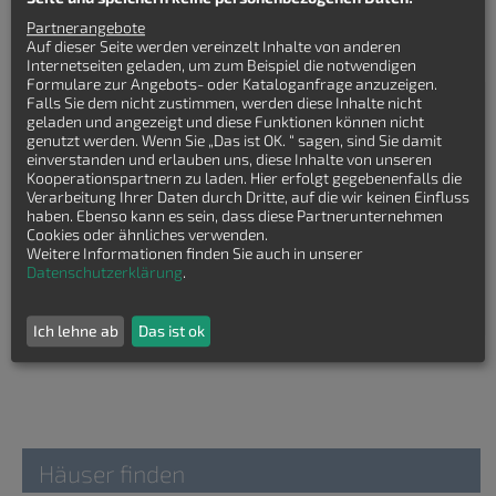
Hausbreite: 10 m
Zimmeranzahl: 5-Zimmer
Partnerangebote
Auf dieser Seite werden vereinzelt Inhalte von anderen
Internetseiten geladen, um zum Beispiel die notwendigen
Formulare zur Angebots- oder Kataloganfrage anzuzeigen.
Falls Sie dem nicht zustimmen, werden diese Inhalte nicht
Keinen passenden Stadtvilla Grundriss
geladen und angezeigt und diese Funktionen können nicht
gefunden?
genutzt werden. Wenn Sie „Das ist OK. “ sagen, sind Sie damit
einverstanden und erlauben uns, diese Inhalte von unseren
Kooperationspartnern zu laden. Hier erfolgt gegebenenfalls die
Lasssen Sie sich kostenfrei Stadtvilla
Verarbeitung Ihrer Daten durch Dritte, auf die wir keinen Einfluss
Grundrisse von Hausbaufirmen senden!
haben. Ebenso kann es sein, dass diese Partnerunternehmen
Cookies oder ähnliches verwenden.
Weitere Informationen finden Sie auch in unserer
Datenschutzerklärung
.
Ich lehne ab
Das ist ok
Häuser finden