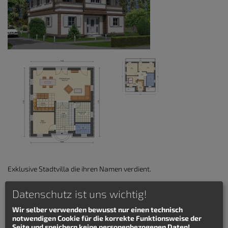
Exklusive Stadtvilla die ihren Namen verdient.
Details zum Stadtvilla
Datenschutz ist uns wichtig!
Landhaus Potsdam Exklusiv
Wir selber verwenden bewusst nur einen technisch
Wohnfläche: 150 qm
notwendigen Cookie für die korrekte Funktionsweise der
Hauslänge: 11 m
Seite und speichern keine personenbezogenen Daten!