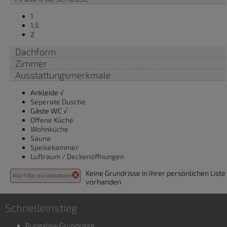
1
1.5
2
Dachform
Zimmer
Ausstattungsmerkmale
Ankleide √
Seperate Dusche
Gäste WC √
Offene Küche
Wohnküche
Sauna
Speisekammer
Luftraum / Deckenöffnungen
Keine Grundrisse in Ihrer persönlichen Liste
Alle Filter zurücksetzen
vorhanden
Schnelleinstieg
Bungalow Grundrisse