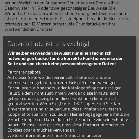
grundsätzlich in den Aussenmaßen etwas größer als Ihre
Geschwister in 1,5 oder zweigeschossiger Bauweise. Die
Wohnfläche muss ja auf einer Ebene unergracht werden. Somit
ist nicht mehr jedes Grundstück geeignet. Gerade die Breite von
oftmals über 12 Metern bringt viele Grundstücke an Ihre
wortwörtlichen Grenzen.
Kosten für Bungalows
Datenschutz ist uns wichtig!
Leider sind auch die Kosten eines Bungalows im Verhältnis zur
Wir selber verwenden bewusst nur einen technisch
Wohnfläche meist ungünstiger als Häuser auf mehreren
notwendigen Cookie für die korrekte Funktionsweise der
Ebenen. Man verliert die komplette Dachfläche als Wohnraum.
Seite und speichern keine personenbezogenen Daten!
Und eine etwas höhere Dachneigung ist zumeist günstger als
Partnerangebote
mehr Aussenwand und ungenutze Dachfläche, wie sie bei
Auf dieser Seite werden vereinzelt Inhalte von anderen
Bungalow Grundrissen entstehen.
Internetseiten geladen, um zum Beispiel die notwendigen
Formulare zur Angebots- oder Kataloganfrage anzuzeigen.
Hat man aber all diese "Mankos" in Kauf genommen, erhält
Falls Sie dem nicht zustimmen, werden diese Inhalte nicht
man ein tolles Wohngefühl nah an der Natur des eigenen
geladen und angezeigt und diese Funktionen können nicht
Gartens, dass auch im Alter unproblematisch bleibt und
genutzt werden. Wenn Sie „Das ist OK. “ sagen, sind Sie damit
barrierefreies Wohnen ermöglicht. Vor allem bleiben einem
einverstanden und erlauben uns, diese Inhalte von unseren
verwaisende Obergeschosszimmer erspart, wenn die Kinder
Kooperationspartnern zu laden. Hier erfolgt gegebenenfalls die
des Familienhauses nicht mehr zuhause im Haus wohnen. Auf
Verarbeitung Ihrer Daten durch Dritte, auf die wir keinen Einfluss
der gleichen Ebene finden sich leichtere Zweitnutzungen als
haben. Ebenso kann es sein, dass diese Partnerunternehmen
über eine komplizierte Treppe.
Cookies oder ähnliches verwenden.
Bungalow Grundrisse in der Übersicht
Weitere Informationen finden Sie auch in unserer