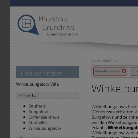
Hausbau
Grundriss
Grundrisse für Sie!
Verwendete Filter:
Häuser finden
Winkelbungalow
Vil
Winkelbungalow Villa
Winkelbun
Haustyp
Bauhaus
Winkelbungalows finde
Bungalow
Wohnsitzes erhielten, 
Bungalows und zeichnet
Einfamilienhaus
werden Winkelbungalows
Stadtvilla
erlaubt.
Winkelbungal
Winkelbungalow
Winkelbungalow wird ab
Treppen ist im Alter na