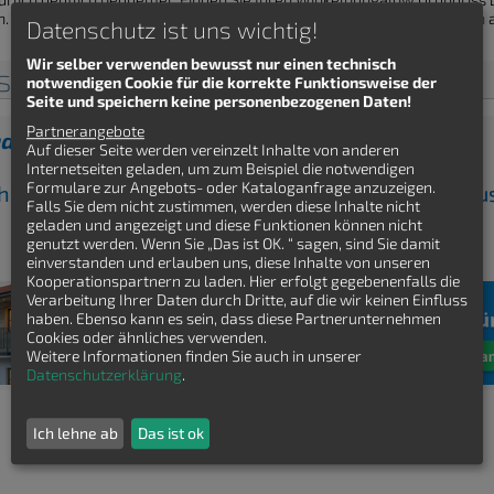
n. Alternativ können Sie auch nach "normalen"
Bungalow Grundrissen
a
Datenschutz ist uns wichtig!
Wir selber verwenden bewusst nur einen technisch
isse Winkelbungalow Villa
notwendigen Cookie für die korrekte Funktionsweise der
Seite und speichern keine personenbezogenen Daten!
Partnerangebote
nden Winkelbungalow Grundriss gefunden?
Auf dieser Seite werden vereinzelt Inhalte von anderen
Internetseiten geladen, um zum Beispiel die notwendigen
Formulare zur Angebots- oder Kataloganfrage anzuzeigen.
ch kostenfrei Winkelbungalow Grundrisse von Ha
Falls Sie dem nicht zustimmen, werden diese Inhalte nicht
geladen und angezeigt und diese Funktionen können nicht
genutzt werden. Wenn Sie „Das ist OK. “ sagen, sind Sie damit
einverstanden und erlauben uns, diese Inhalte von unseren
Kooperationspartnern zu laden. Hier erfolgt gegebenenfalls die
Verarbeitung Ihrer Daten durch Dritte, auf die wir keinen Einfluss
haben. Ebenso kann es sein, dass diese Partnerunternehmen
Cookies oder ähnliches verwenden.
Weitere Informationen finden Sie auch in unserer
Datenschutzerklärung
.
Ich lehne ab
Das ist ok