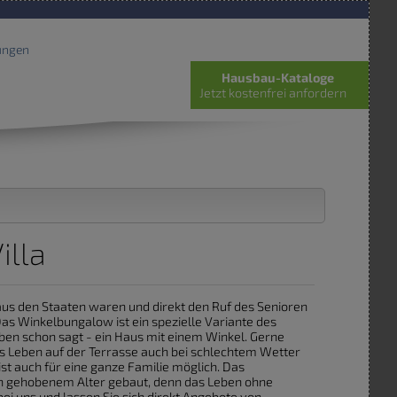
ungen
Hausbau-Kataloge
Jetzt kostenfrei anfordern
illa
s den Staaten waren und direkt den Ruf des Senioren
s Winkelbungalow ist ein spezielle Variante des
ben schon sagt - ein Haus mit einem Winkel. Gerne
 Leben auf der Terrasse auch bei schlechtem Wetter
t auch für eine ganze Familie möglich. Das
in gehobenem Alter gebaut, denn das Leben ohne
ei uns und lassen Sie sich direkt Angebote von