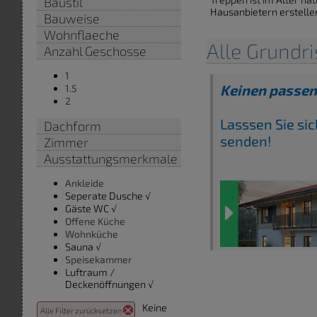
Baustil
Hausanbietern erstelle
Bauweise
Wohnflaeche
Alle Grundr
Anzahl Geschosse
1
Keinen passe
1.5
2
Lasssen Sie si
Dachform
senden!
Zimmer
Ausstattungsmerkmale
Ankleide
Seperate Dusche √
Gäste WC √
Offene Küche
Wohnküche
Sauna √
Speisekammer
Luftraum /
Deckenöffnungen √
Keine
Alle Filter zurücksetzen