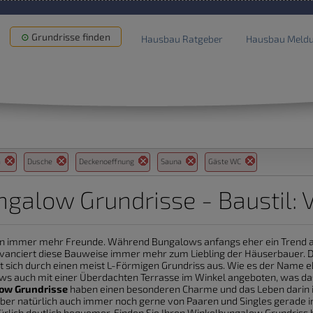
Grundrisse finden
Hausbau Ratgeber
Hausbau Meld
la
Dusche
Deckenoeffnung
Sauna
Gäste WC
galow Grundrisse - Baustil: V
n immer mehr Freunde. Während Bungalows anfangs eher ein Trend au
avanciert diese Bauweise immer mehr zum Liebling der Häuserbauer. Da
 sich durch einen meist L-Förmigen Grundriss aus. Wie es der Name e
 auch mit einer Überdachten Terrasse im Winkel angeboten, was das
ow Grundrisse
haben einen besonderen Charme und das Leben darin is
er natürlich auch immer noch gerne von Paaren und Singles gerade 
türlich deutlich bequemer. Finden Sie Ihren Winkelbungalow Grundriss b