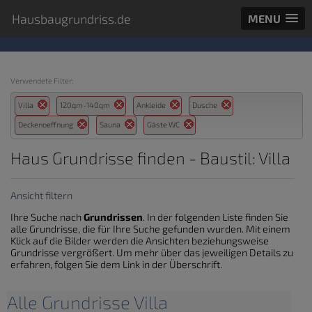
Hausbaugrundriss.de
MENU
Verwendete Filter:
Villa
120qm-140qm
Ankleide
Dusche
Deckenoeffnung
Sauna
Gäste WC
Haus Grundrisse finden - Baustil: Villa
Ansicht filtern
Ihre Suche nach
Grundrissen
. In der folgenden Liste finden Sie
alle Grundrisse, die für Ihre Suche gefunden wurden. Mit einem
Klick auf die Bilder werden die Ansichten beziehungsweise
Grundrisse vergrößert. Um mehr über das jeweiligen Details zu
erfahren, folgen Sie dem Link in der Überschrift.
Alle Grundrisse Villa