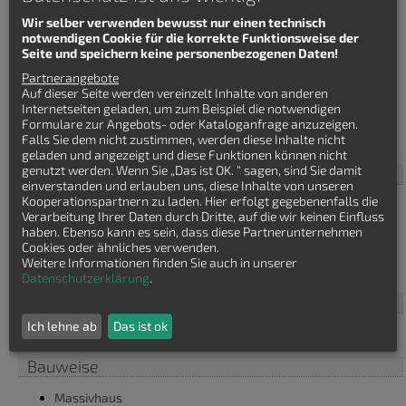
Wir selber verwenden bewusst nur einen technisch
notwendigen Cookie für die korrekte Funktionsweise der
Seite und speichern keine personenbezogenen Daten!
Partnerangebote
Auf dieser Seite werden vereinzelt Inhalte von anderen
Häuser finden
Internetseiten geladen, um zum Beispiel die notwendigen
Formulare zur Angebots- oder Kataloganfrage anzuzeigen.
Falls Sie dem nicht zustimmen, werden diese Inhalte nicht
Villa
geladen und angezeigt und diese Funktionen können nicht
genutzt werden. Wenn Sie „Das ist OK. “ sagen, sind Sie damit
Haustyp
einverstanden und erlauben uns, diese Inhalte von unseren
Kooperationspartnern zu laden. Hier erfolgt gegebenenfalls die
Bauhaus
Verarbeitung Ihrer Daten durch Dritte, auf die wir keinen Einfluss
Bungalow
haben. Ebenso kann es sein, dass diese Partnerunternehmen
Einfamilienhaus
Cookies oder ähnliches verwenden.
Stadtvilla
Weitere Informationen finden Sie auch in unserer
Winkelbungalow
Datenschutzerklärung
.
Baustil
Ich lehne ab
Das ist ok
Villa
Bauweise
Massivhaus