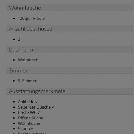
Wohnflaeche
120qm-140qm
Anzahl Geschosse
2
Dachform
Walmdach
Zimmer
5-Zimmer
Ausstattungsmerkmale
Ankleide √
Seperate Dusche √
Gäste WC √
Offene Küche
Wohnküche
Sauna √
Speisekammer