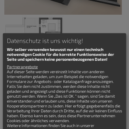
Datenschutz ist uns wichtig!
Wir selber verwenden bewusst nur einen technisch
notwendigen Cookie für die korrekte Funktionsweise der
Seite und speichern keine personenbezogenen Daten!
Partnerangebote
Auf dieser Seite werden vereinzelt Inhalte von anderen
Internetseiten geladen, um zum Beispiel die notwendigen
Winkelbungalow mit 6 Zimmern, Hems, überdachter Terrasse,
Formulare zur Angebots- oder Kataloganfrage anzuzeigen.
vier Schlafzimmern
Falls Sie dem nicht zustimmen, werden diese Inhalte nicht
geladen und angezeigt und diese Funktionen können nicht
Details zum Winkelbungalow
genutzt werden. Wenn Sie „Das ist OK. “ sagen, sind Sie damit
Bungalow Frankfurt 118qm mit Hems
einverstanden und erlauben uns, diese Inhalte von unseren
Kooperationspartnern zu laden. Hier erfolgt gegebenenfalls die
Wohnfläche: 118 qm
Verarbeitung Ihrer Daten durch Dritte, auf die wir keinen Einfluss
Hauslänge: 13.09 m
haben. Ebenso kann es sein, dass diese Partnerunternehmen
Hausbreite: 13.53 m
Cookies oder ähnliches verwenden.
Zimmeranzahl: 6-Zimmer
Weitere Informationen finden Sie auch in unserer