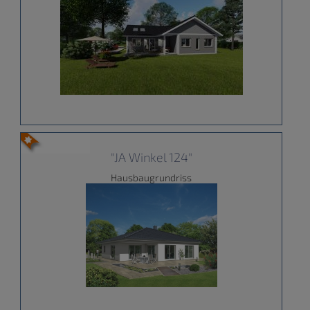
"JA Winkel 124"
Hausbaugrundriss