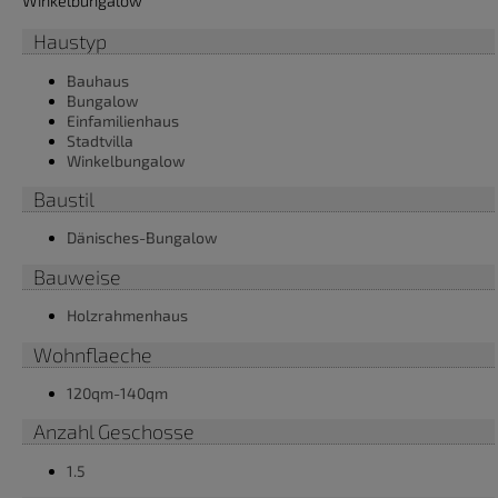
Winkelbungalow
Haustyp
Bauhaus
Bungalow
Einfamilienhaus
Stadtvilla
Winkelbungalow
Baustil
Dänisches-Bungalow
Bauweise
Holzrahmenhaus
Wohnflaeche
120qm-140qm
Anzahl Geschosse
1.5