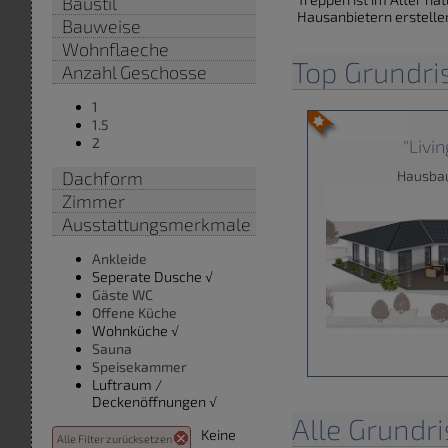
Baustil
Hausanbietern erstelle
Bauweise
Wohnflaeche
Top Grundr
Anzahl Geschosse
1
1.5
2
"Livi
Dachform
Hausba
Zimmer
Ausstattungsmerkmale
Ankleide
Seperate Dusche √
Gäste WC
Offene Küche
Wohnküche √
Sauna
Speisekammer
Luftraum /
Deckenöffnungen √
Alle Grundr
Keine
Alle Filter zurücksetzen