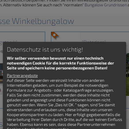
n. Alternativ können Sie auch nach "normalen"
Bungalow Grundrissen
a
isse Winkelbungalow
ngstar 4"
"Potsdam"
Datenschutz ist uns wichtig!
ugrundriss
Hausbaugrundriss
Wir selber verwenden bewusst nur einen technisch
notwendigen Cookie für die korrekte Funktionsweise der
Seite und speichern keine personenbezogenen Daten!
Partnerangebote
Auf dieser Seite werden vereinzelt Inhalte von anderen
Internetseiten geladen, um zum Beispiel die notwendigen
Formulare zur Angebots- oder Kataloganfrage anzuzeigen.
Falls Sie dem nicht zustimmen, werden diese Inhalte nicht
geladen und angezeigt und diese Funktionen können nicht
genutzt werden. Wenn Sie „Das ist OK. “ sagen, sind Sie damit
einverstanden und erlauben uns, diese Inhalte von unseren
Kooperationspartnern zu laden. Hier erfolgt gegebenenfalls die
Verarbeitung Ihrer Daten durch Dritte, auf die wir keinen Einfluss
isse Winkelbungalow
haben. Ebenso kann es sein, dass diese Partnerunternehmen