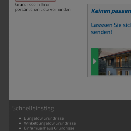
Grundrisse in Ihrer
persönlichen Liste vorhanden
Keinen passe
Lasssen Sie si
senden!
Schnelleinstieg
Bungalow Grundrisse
Winkelbungalow Grundrisse
Einfamilienhaus Grundrisse