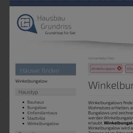
Hausbau
Grundriss
Grundrisse für Sie!
Verwendete Filter:
Häuser finden
Winkelbungalow
12
Winkelbungalow
Winkelbu
Haustyp
Bauhaus
Winkelbungalows finde
Bungalow
Wohnsitzes erhielten, 
Bungalows und zeichnet
Einfamilienhaus
werden Winkelbungalows
Stadtvilla
erlaubt.
Winkelbungal
Winkelbungalow
Winkelbungalow wird ab
Treppen ist im Alter na