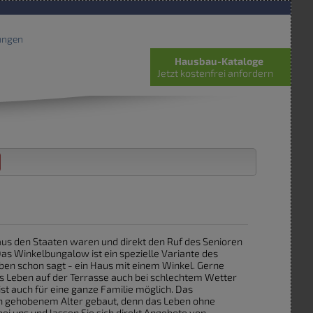
ungen
Hausbau-Kataloge
Jetzt kostenfrei anfordern
s den Staaten waren und direkt den Ruf des Senioren
s Winkelbungalow ist ein spezielle Variante des
ben schon sagt - ein Haus mit einem Winkel. Gerne
 Leben auf der Terrasse auch bei schlechtem Wetter
t auch für eine ganze Familie möglich. Das
in gehobenem Alter gebaut, denn das Leben ohne
ei uns und lassen Sie sich direkt Angebote von