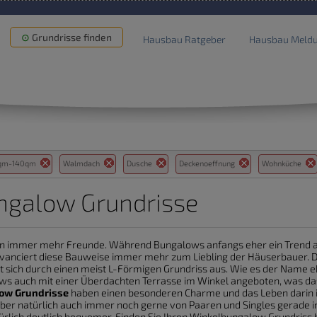
Grundrisse finden
Hausbau Ratgeber
Hausbau Meld
0qm-140qm
Walmdach
Dusche
Deckenoeffnung
Wohnküche
ngalow Grundrisse
n immer mehr Freunde. Während Bungalows anfangs eher ein Trend au
avanciert diese Bauweise immer mehr zum Liebling der Häuserbauer. Da
 sich durch einen meist L-Förmigen Grundriss aus. Wie es der Name e
 auch mit einer Überdachten Terrasse im Winkel angeboten, was das
ow Grundrisse
haben einen besonderen Charme und das Leben darin is
er natürlich auch immer noch gerne von Paaren und Singles gerade 
türlich deutlich bequemer. Finden Sie Ihren Winkelbungalow Grundriss b