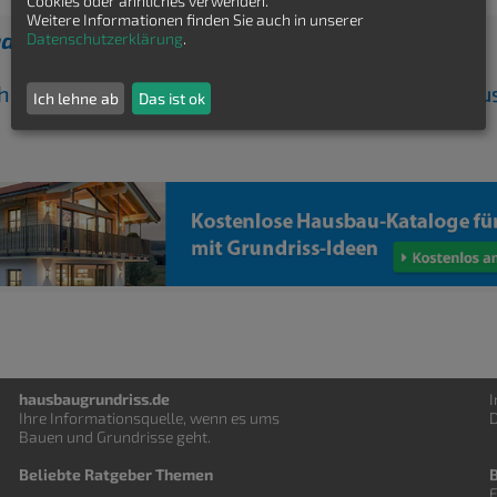
Cookies oder ähnliches verwenden.
Weitere Informationen finden Sie auch in unserer
nden Winkelbungalow Grundriss gefunden?
Datenschutzerklärung
.
ch kostenfrei Winkelbungalow Grundrisse von Ha
Ich lehne ab
Das ist ok
hausbaugrundriss.de
Ihre Informationsquelle, wenn es ums
D
Bauen und
Grundrisse
geht.
Beliebte Ratgeber Themen
F