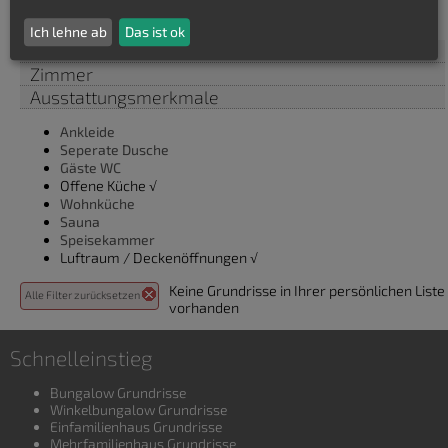
2
Ich lehne ab
Das ist ok
Dachform
Zimmer
Ausstattungsmerkmale
Ankleide
Seperate Dusche
Gäste WC
Offene Küche √
Wohnküche
Sauna
Speisekammer
Luftraum / Deckenöffnungen √
Keine Grundrisse in Ihrer persönlichen Liste
Alle Filter zurücksetzen
vorhanden
Schnelleinstieg
Bungalow Grundrisse
Winkelbungalow Grundrisse
Einfamilienhaus Grundrisse
Mehrfamilienhaus Grundrisse