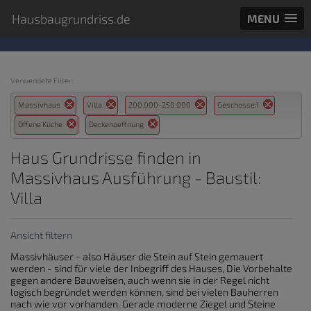
Hausbaugrundriss.de
MENU
Verwendete Filter:
Massivhaus
Villa
200.000-250.000
Geschosse:1
Offene Küche
Deckenoeffnung
Haus Grundrisse finden in
Massivhaus Ausführung - Baustil:
Villa
Ansicht filtern
Massivhäuser - also Häuser die Stein auf Stein gemauert
werden - sind für viele der Inbegriff des Hauses, Die Vorbehalte
gegen andere Bauweisen, auch wenn sie in der Regel nicht
logisch begründet werden können, sind bei vielen Bauherren
nach wie vor vorhanden. Gerade moderne Ziegel und Steine