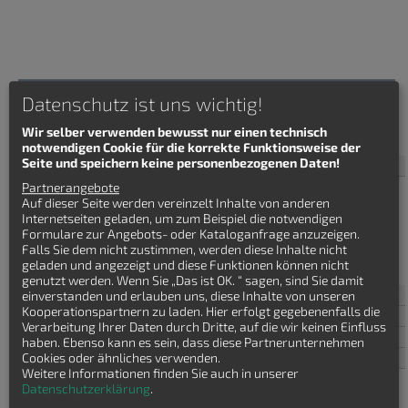
Häuser finden
Datenschutz ist uns wichtig!
Wir selber verwenden bewusst nur einen technisch
Villa
notwendigen Cookie für die korrekte Funktionsweise der
Seite und speichern keine personenbezogenen Daten!
Haustyp
Partnerangebote
Bauhaus
Auf dieser Seite werden vereinzelt Inhalte von anderen
Bungalow
Internetseiten geladen, um zum Beispiel die notwendigen
Einfamilienhaus
Formulare zur Angebots- oder Kataloganfrage anzuzeigen.
Stadtvilla
Falls Sie dem nicht zustimmen, werden diese Inhalte nicht
Winkelbungalow
geladen und angezeigt und diese Funktionen können nicht
genutzt werden. Wenn Sie „Das ist OK. “ sagen, sind Sie damit
Baustil
einverstanden und erlauben uns, diese Inhalte von unseren
Kooperationspartnern zu laden. Hier erfolgt gegebenenfalls die
Bauweise
Verarbeitung Ihrer Daten durch Dritte, auf die wir keinen Einfluss
Wohnflaeche
haben. Ebenso kann es sein, dass diese Partnerunternehmen
Anzahl Geschosse
Cookies oder ähnliches verwenden.
Weitere Informationen finden Sie auch in unserer
Datenschutzerklärung
.
1
1.5