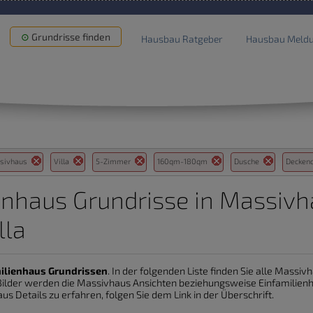
Grundrisse finden
Hausbau Ratgeber
Hausbau Meld
sivhaus
Villa
5-Zimmer
160qm-180qm
Dusche
Decken
enhaus Grundrisse in Massiv
lla
ilienhaus Grundrissen
. In der folgenden Liste finden Sie alle Massi
e Bilder werden die Massivhaus Ansichten beziehungsweise Einfamilie
us Details zu erfahren, folgen Sie dem Link in der Überschrift.