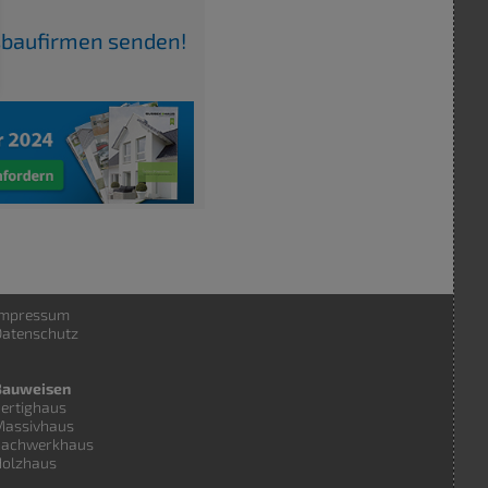
usbaufirmen senden!
Impressum
atenschutz
Bauweisen
ertighaus
Massivhaus
Fachwerkhaus
Holzhaus