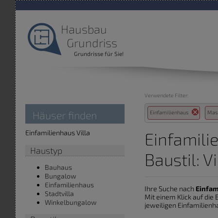
Hausbau
Grundriss
Grundrisse für Sie!
Verwendete Filter:
Häuser finden
Einfamilienhaus
Mas
Einfamilienhaus Villa
Einfamili
Haustyp
Baustil: Vi
Bauhaus
Bungalow
Einfamilienhaus
Ihre Suche nach
Einfam
Stadtvilla
Mit einem Klick auf di
Winkelbungalow
jeweiligen Einfamilienha