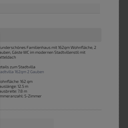
underschönes Familienhaus mit 162qm Wohnfläche, 2
auben, Gäste WC im modernen Stadtvillenstil mit
atteldach
etails zum Stadtvilla
tadtvilla 162qm 2 Gauben
ohnfläche: 162 qm
auslänge: 12.5 m
ausbreite: 7.8 m
immeranzahl: 5-Zimmer