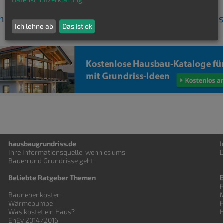
ch kostenfrei Einfamilienhaus Grundrisse von Ha
Ich lehne ab
Das ist ok
hausbaugrundriss.de
Ihre Informationsquelle, wenn es ums
D
Bauen und
Grundrisse
geht.
Beliebte Ratgeber Themen
F
Baunebenkosten
Wärmepumpe
Was kostet ein Haus?
EnEv 2014/2016