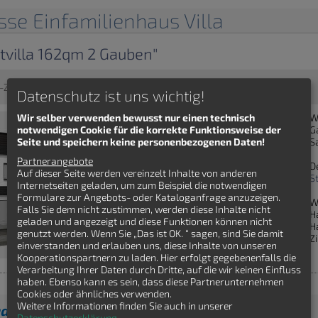
sse Einfamilienhaus Villa
dtvilla 162qm 2 Gauben"
-Zimmer - Massivhaus - Villa
Datenschutz ist uns wichtig!
W
Wir selber verwenden bewusst nur einen technisch
G
notwendigen Cookie für die korrekte Funktionsweise der
S
Seite und speichern keine personenbezogenen Daten!
Partnerangebote
D
Auf dieser Seite werden vereinzelt Inhalte von anderen
S
Internetseiten geladen, um zum Beispiel die notwendigen
Formulare zur Angebots- oder Kataloganfrage anzuzeigen.
W
Falls Sie dem nicht zustimmen, werden diese Inhalte nicht
H
geladen und angezeigt und diese Funktionen können nicht
H
genutzt werden. Wenn Sie „Das ist OK. “ sagen, sind Sie damit
Z
einverstanden und erlauben uns, diese Inhalte von unseren
Kooperationspartnern zu laden. Hier erfolgt gegebenenfalls die
Verarbeitung Ihrer Daten durch Dritte, auf die wir keinen Einfluss
haben. Ebenso kann es sein, dass diese Partnerunternehmen
Cookies oder ähnliches verwenden.
Weitere Informationen finden Sie auch in unserer
den Einfamilienhaus Grundriss gefunden?
Datenschutzerklärung
.