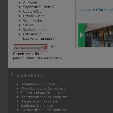
Ankleide
Seperate Dusche √
Lasssen Sie si
Gäste WC √
Offene Küche
Wohnküche
Sauna
Speisekammer
Luftraum /
Deckenöffnungen √
Keine
Alle Filter zurücksetzen
Grundrisse in Ihrer
persönlichen Liste vorhanden
Schnelleinstieg
Bungalow Grundrisse
Winkelbungalow Grundrisse
Einfamilienhaus Grundrisse
Mehrfamilienhaus Grundrisse
Doppelhaus Grundrisse
Bauhaus Grundrisse
Zweifamilienhaus Grundrisse