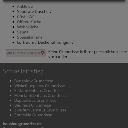
Ankleide
Seperate Dusche √
Gäste WC
Offene Küche
Wohnküche
Sauna
Speisekammer
Luftraum / Deckenöffnungen √
Keine Grundrisse in Ihrer persönlichen Liste
Alle Filter zurücksetzen
vorhanden
Schnelleinstieg
Bungalow Grundrisse
Winkelbungalow Grundrisse
Einfamilienhaus Grundrisse
Mehrfamilienhaus Grundrisse
Doppelhaus Grundrisse
Bauhaus Grundrisse
Zweifamilienhaus Grundrisse
Stadtvilla Grundrisse
hausbaugrundriss.de