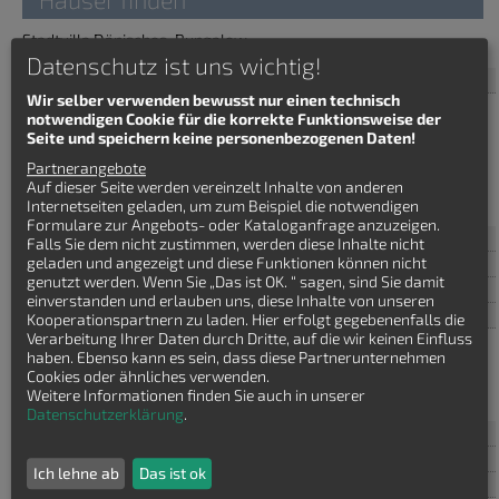
Stadtvilla Dänisches-Bungalow
Datenschutz ist uns wichtig!
Haustyp
Wir selber verwenden bewusst nur einen technisch
notwendigen Cookie für die korrekte Funktionsweise der
Bauhaus
Seite und speichern keine personenbezogenen Daten!
Bungalow
Einfamilienhaus
Partnerangebote
Stadtvilla
Auf dieser Seite werden vereinzelt Inhalte von anderen
Winkelbungalow
Internetseiten geladen, um zum Beispiel die notwendigen
Formulare zur Angebots- oder Kataloganfrage anzuzeigen.
Baustil
Falls Sie dem nicht zustimmen, werden diese Inhalte nicht
Bauweise
geladen und angezeigt und diese Funktionen können nicht
genutzt werden. Wenn Sie „Das ist OK. “ sagen, sind Sie damit
Wohnflaeche
einverstanden und erlauben uns, diese Inhalte von unseren
Anzahl Geschosse
Kooperationspartnern zu laden. Hier erfolgt gegebenenfalls die
Verarbeitung Ihrer Daten durch Dritte, auf die wir keinen Einfluss
1
haben. Ebenso kann es sein, dass diese Partnerunternehmen
1.5
Cookies oder ähnliches verwenden.
2
Weitere Informationen finden Sie auch in unserer
Datenschutzerklärung
.
Dachform
Zimmer
Ich lehne ab
Das ist ok
Ausstattungsmerkmale