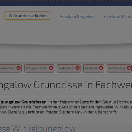
Grundrisse finden
Hausbau Ratgeber
Hausbau Meld
hwerkhaus
100qm-120qm
Walmdach
Ankleide
Wohnküche
ngalow Grundrisse in Fachwe
lbungalow Grundrissen
. In der folgenden Liste finden Sie alle Fach
e Bilder werden die Fachwerkhaus Ansichten beziehungsweise Winkel
ow Details zu erfahren, folgen Sie dem Link in der Überschrift.
isse Winkelbungalow