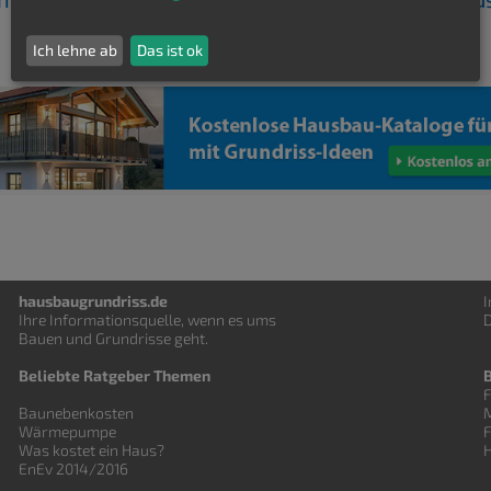
Ich lehne ab
Das ist ok
hausbaugrundriss.de
Ihre Informationsquelle, wenn es ums
D
Bauen und
Grundrisse
geht.
Beliebte Ratgeber Themen
F
Baunebenkosten
Wärmepumpe
Was kostet ein Haus?
EnEv 2014/2016