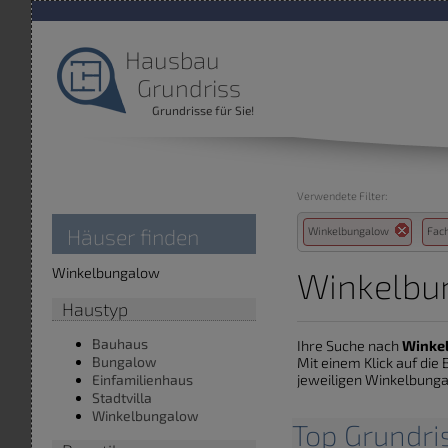
Hausbau
Grundriss
Grundrisse für Sie!
Verwendete Filter:
Häuser finden
Winkelbungalow
Fac
Winkelbungalow
Winkelbu
Haustyp
Bauhaus
Ihre Suche nach
Winke
Bungalow
Mit einem Klick auf di
jeweiligen Winkelbungal
Einfamilienhaus
Stadtvilla
Winkelbungalow
Top Grundr