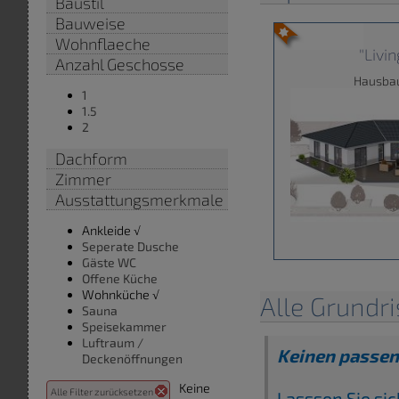
Baustil
Bauweise
Wohnflaeche
"Livi
Anzahl Geschosse
Hausba
1
1.5
2
Dachform
Zimmer
Ausstattungsmerkmale
Ankleide √
Seperate Dusche
Gäste WC
Offene Küche
Wohnküche √
Alle Grundr
Sauna
Speisekammer
Luftraum /
Keinen passe
Deckenöffnungen
Keine
Alle Filter zurücksetzen
Lasssen Sie si