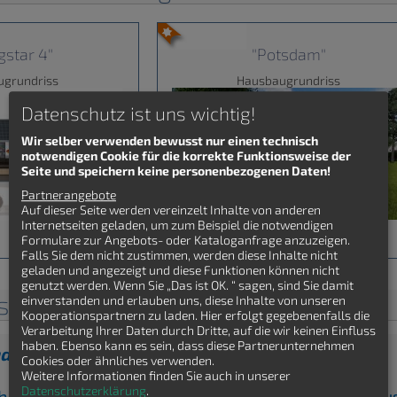
ngstar 4"
"Potsdam"
ugrundriss
Hausbaugrundriss
Datenschutz ist uns wichtig!
Wir selber verwenden bewusst nur einen technisch
notwendigen Cookie für die korrekte Funktionsweise der
Seite und speichern keine personenbezogenen Daten!
Partnerangebote
Auf dieser Seite werden vereinzelt Inhalte von anderen
Internetseiten geladen, um zum Beispiel die notwendigen
Formulare zur Angebots- oder Kataloganfrage anzuzeigen.
Falls Sie dem nicht zustimmen, werden diese Inhalte nicht
geladen und angezeigt und diese Funktionen können nicht
genutzt werden. Wenn Sie „Das ist OK. “ sagen, sind Sie damit
isse Winkelbungalow
einverstanden und erlauben uns, diese Inhalte von unseren
Kooperationspartnern zu laden. Hier erfolgt gegebenenfalls die
Verarbeitung Ihrer Daten durch Dritte, auf die wir keinen Einfluss
haben. Ebenso kann es sein, dass diese Partnerunternehmen
nden Winkelbungalow Grundriss gefunden?
Cookies oder ähnliches verwenden.
Weitere Informationen finden Sie auch in unserer
Datenschutzerklärung
.
ch kostenfrei Winkelbungalow Grundrisse von Ha