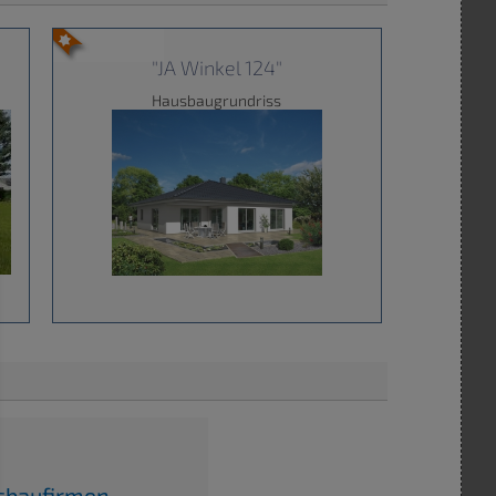
"JA Winkel 124"
Hausbaugrundriss
usbaufirmen